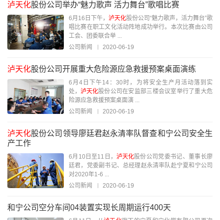
泸天化
股份公司举办“魅力歌声 活力舞台”歌唱比赛
6月16日下午，
泸天化
股份公司“魅力歌声，活力舞台”歌
唱比赛在职工文化活动阵地成功举行。本次比赛由公司
工会、团委联合举 ...
公司新闻
2020-06-19
泸天化
股份公司开展重大危险源应急救援预案桌面演练
6月4日下午14：30时，为将安全生产月活动落到实
处，
泸天化
股份公司在安监部三楼会议室举行了重大危
险源应急救援预案桌面演 ...
公司新闻
2020-06-19
泸天化
股份公司领导廖廷君赵永清率队督查和宁公司安全生
产工作
6月10日至11日，
泸天化
股份公司党委书记、董事长廖
廷君，党委副书记、总经理赵永清率队赴宁夏和宁公司
对2020年1-6 ...
公司新闻
2020-06-19
和宁公司空分车间04装置实现长周期运行400天