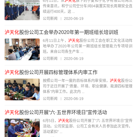
6月11日，从
泸天化
旗下的宁夏和宁化学有限公司再次
传来喜讯，和宁公司空分车间04装置实现长周期安全连
续运行400天，这 ...
公司新闻
2020-06-19
泸天化
股份公司工会举办2020年第一期班组长培训班
6月11日上午，
泸天化
股份公司工会在职工文化活动阵
地举办了2020年公司第一期班组长管理能力专项培训
班。来自公司各生产车 ...
公司新闻
2020-06-19
泸天化
股份公司开展四标管理体系内审工作
按照公司一年一度的四标体系内审安排，
泸天化
股份公
司于近日开展了“质量、环境、职业健康、能源四标管理
体系”内审工作。此次内 ...
公司新闻
2020-06-19
泸天化
股份公司开展“六·五世界环境日”宣传活动
6月5日，
泸天化
股份公司开展了“六·五世界环境日”宣传
活动。公司安监部、公司工会有关人员参加此次宣传。
活动紧扣“ ...