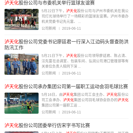
泸天化
股份公司与市委机关举行篮球友谊赛
5月22日下午，
泸天化
股份公司与泸州市委机关在我公
司灯光球场举行了一场精彩的篮球友谊赛。泸州市委办
机关党委书记先元富、 ...
公司新闻
2019-06-11
泸天化
股份公司党委书记廖廷君一行深入江边码头督查防洪
防汛工作
5月21日下午，
泸天化
股份公司领导廖廷君、陈占清、
汪先富在总调室、包装车间、弘润公司港口管理部等有
关单位负责人陪同下深 ...
公司新闻
2019-06-11
泸天化
股份公司承办集团公司第一届职工运动会羽毛球比赛
5月16日，由
泸天化
集团公司工会主办、
泸天化
股份公
司工会承办、
泸天化
集团公司羽毛球协会协办的
泸天化
集团公司第一届职工运 ...
公司新闻
2019-06-11
泸天化
股份公司团委举行仿宋字书写比赛