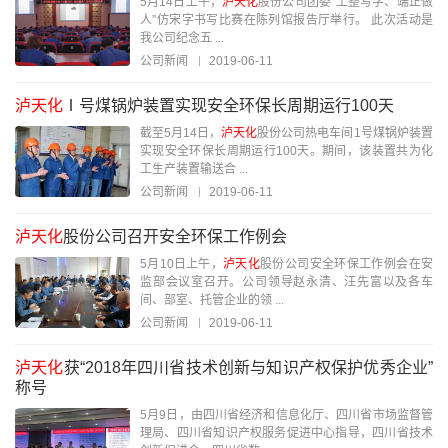
5月14日上午，
泸天化
股份公司团委“工整写字、端正做
人”仿宋字书写比赛在陈列馆报告厅举行。 此次活动是
我公司纪念五 ...
公司新闻
2019-06-11
泸天化
Ⅰ号煤锅炉装置实现安全环保长周期运行100天
截至5月14日，
泸天化
股份公司热电车间1号煤锅炉装置
实现安全环保长周期运行100天。期间，该装置共为化
工生产装置输送合 ...
公司新闻
2019-06-11
泸天化
股份公司召开安全环保工作例会
5月10日上午，
泸天化
股份公司安全环保工作例会在安
监部会议室召开。公司领导赵永清、汪先富以及各车
间、部室、托管企业的领 ...
公司新闻
2019-06-11
泸天化
获“2018年四川省技术创新与知识产权保护优秀企业”
称号
5月9日，由四川省经济和信息化厅、四川省市场监督管
理局、四川省知识产权服务促进中心指导，四川省技术