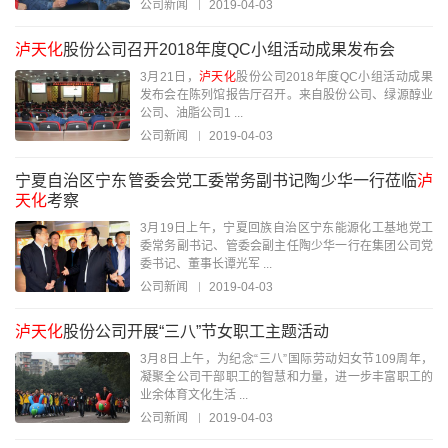
公司新闻
2019-04-03
泸天化
股份公司召开2018年度QC小组活动成果发布会
3月21日，
泸天化
股份公司2018年度QC小组活动成果
发布会在陈列馆报告厅召开。来自股份公司、绿源醇业
公司、油脂公司1 ...
公司新闻
2019-04-03
宁夏自治区宁东管委会党工委常务副书记陶少华一行莅临
泸
天化
考察
3月19日上午，宁夏回族自治区宁东能源化工基地党工
委常务副书记、管委会副主任陶少华一行在集团公司党
委书记、董事长谭光军 ...
公司新闻
2019-04-03
泸天化
股份公司开展“三八”节女职工主题活动
3月8日上午，为纪念“三八”国际劳动妇女节109周年，
凝聚全公司干部职工的智慧和力量，进一步丰富职工的
业余体育文化生活 ...
公司新闻
2019-04-03