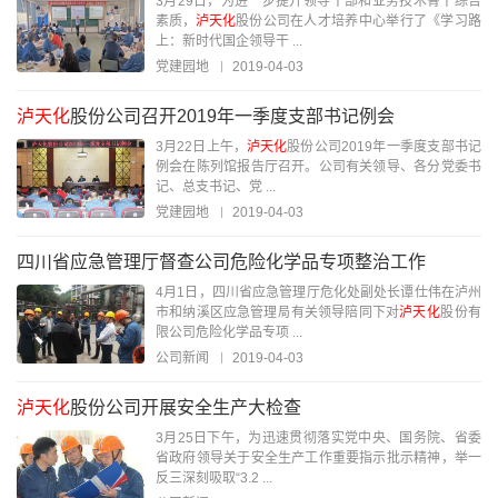
3月29日，为进一步提升领导干部和业务技术骨干综合
素质，
泸天化
股份公司在人才培养中心举行了《学习路
上：新时代国企领导干 ...
党建园地
2019-04-03
泸天化
股份公司召开2019年一季度支部书记例会
3月22日上午，
泸天化
股份公司2019年一季度支部书记
例会在陈列馆报告厅召开。公司有关领导、各分党委书
记、总支书记、党 ...
党建园地
2019-04-03
四川省应急管理厅督查公司危险化学品专项整治工作
4月1日，四川省应急管理厅危化处副处长谭仕伟在泸州
市和纳溪区应急管理局有关领导陪同下对
泸天化
股份有
限公司危险化学品专项 ...
公司新闻
2019-04-03
泸天化
股份公司开展安全生产大检查
3月25日下午，为迅速贯彻落实党中央、国务院、省委
省政府领导关于安全生产工作重要指示批示精神，举一
反三深刻吸取“3.2 ...