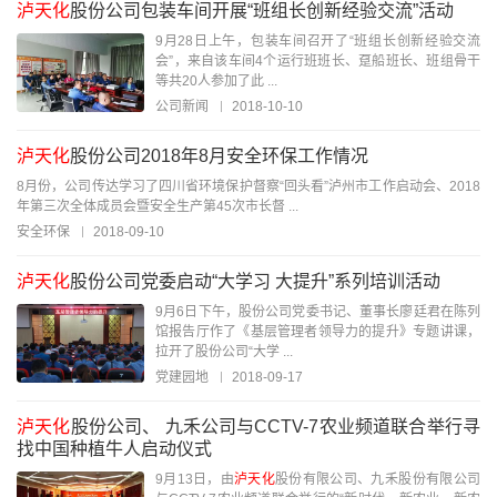
泸天化
股份公司包装车间开展“班组长创新经验交流”活动
9月28日上午，包装车间召开了“班组长创新经验交流
会”，来自该车间4个运行班班长、趸船班长、班组骨干
等共20人参加了此 ...
公司新闻
2018-10-10
泸天化
股份公司2018年8月安全环保工作情况
8月份，公司传达学习了四川省环境保护督察“回头看”泸州市工作启动会、2018
年第三次全体成员会暨安全生产第45次市长督 ...
安全环保
2018-09-10
泸天化
股份公司党委启动“大学习 大提升”系列培训活动
9月6日下午，股份公司党委书记、董事长廖廷君在陈列
馆报告厅作了《基层管理者领导力的提升》专题讲课，
拉开了股份公司“大学 ...
党建园地
2018-09-17
泸天化
股份公司、 九禾公司与CCTV-7农业频道联合举行寻
找中国种植牛人启动仪式
9月13日，由
泸天化
股份有限公司、九禾股份有限公司