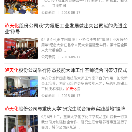
与CCTV-7农业频道联合举行的“新时代、新农业、新农
人——寻找中国 ...
公司新闻
2018-09-17
泸天化
股份公司获“为氮肥工业发展做出突出贡献的先进企
业”称号
9月8-9日,由中国氮肥工业协会主办的“氮肥工业发展60
周年”纪念大会在北京人民大会堂隆重举行。第十届全国
人大常委会副 ...
公司新闻
2018-09-17
泸天化
股份公司举行陈杰技能大师工作室师徒合同签订仪式
为充分发挥国家级技能大师工作室平台的作用，加快新
员工培养，为企业培养更多高技能人才，完善机修钳工
工种技术梯队，
泸天化
股 ...
公司新闻
2018-09-17
泸天化
股份公司与重庆大学“研究生联合培养实践基地”挂牌
9月6日上午，重庆大学化学化工学院胡宝山院长一行来
我公司对加强校企合作、研究生联合培养等事宜进行了
交流，股份公司赵永清 ...