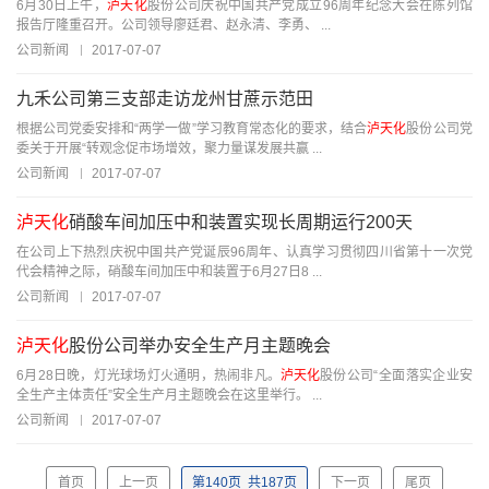
6月30日上午，
泸天化
股份公司庆祝中国共产党成立96周年纪念大会在陈列馆
报告厅隆重召开。公司领导廖廷君、赵永清、李勇、 ...
公司新闻
2017-07-07
九禾公司第三支部走访龙州甘蔗示范田
根据公司党委安排和“两学一做”学习教育常态化的要求，结合
泸天化
股份公司党
委关于开展“转观念促市场增效，聚力量谋发展共赢 ...
公司新闻
2017-07-07
泸天化
硝酸车间加压中和装置实现长周期运行200天
在公司上下热烈庆祝中国共产党诞辰96周年、认真学习贯彻四川省第十一次党
代会精神之际，硝酸车间加压中和装置于6月27日8 ...
公司新闻
2017-07-07
泸天化
股份公司举办安全生产月主题晚会
6月28日晚，灯光球场灯火通明，热闹非凡。
泸天化
股份公司“全面落实企业安
全生产主体责任”安全生产月主题晚会在这里举行。 ...
公司新闻
2017-07-07
首页
上一页
第
140
页
共
187
页
下一页
尾页