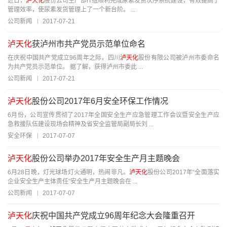
近日，
泸天化
股份公司生产部IT组顺利完成尿素发货次序系统建设，有效提高了
管理效率，使尿素发货管理上了一个新台阶。 ...
公司新闻
2017-07-21
泸天化
获泸州市共产党员示范单位命名
在庆祝中国共产党成立96周年之际，四川
泸天化
股份有限公司被泸州市委命名
为共产党员示范单位。 据了解，获得泸州市委此 ...
公司新闻
2017-07-21
泸天化
股份公司2017年6月安全环保工作情况
6月份，公司宣传贯彻了2017年全国安全生产应急管理工作会议暨安全生产应
急救援队伍建设现场会精神及省安全监管局副局长刘 ...
安全环保
2017-07-07
泸天化
股份公司举办2017年安全生产月主题晚会
6月28日晚，灯光球场灯火通明，热闹非凡。
泸天化
股份公司2017年“全面落实
企业安全生产主体责任”安全生产月主题晚会在 ...
公司新闻
2017-07-07
泸天化
庆祝中国共产党成立96周年纪念大会隆重召开