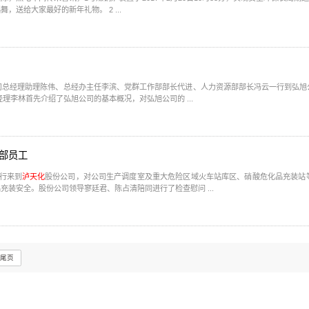
这是新的一年，热电车间及相关协作单位全体干部员工闻鸡起舞，送给大家最好的新年礼物。 2 ...
司总经理助理陈伟、总经办主任李滨、党群工作部部长代进、人力资源部部长冯云一行到弘旭
解决问题的措施和办法。 弘旭公司总经理李林首先介绍了弘旭公司的基本概况，对弘旭公司的 ...
部员工
行来到
泸天化
股份公司，对公司生产调度室及重大危险区域火车站库区、硝酸危化品充装站
装安全。股份公司领导寥廷君、陈占清陪同进行了检查慰问 ...
尾页