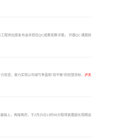
发布会并担任QC成果竞赛评委。 开展QC课题研
力攻坚，奋力实现公司减亏争盈和“双平衡”的经营目标，
泸天
础上，再接再厉，于2月25日13时45分取得装置超长周期运