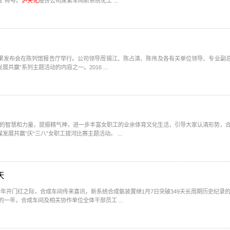
”称号。
泸天化
股份公司尿素车间新系统化工 ...
果发布会在陈列馆报告厅举行。公司领导周锡江、陈占清、陈伟及各有关单位领导、专业副总工程师出席
赢”系列主题活动的内容之一。2016 ...
职工的智慧和力量，提振精气神，进一步丰富女职工的业余体育文化生活，引导大家认清形势，合
公司工会在体育场组织举行了“转观念促市场增效，聚力量谋发展共赢”庆“三八”女职工拔河比赛主题活动。 ...
天
开门红之际，合成车间传来喜讯，新系统合成氨装置继1月7日突破349天长周期历史纪录的基
一年，合成车间及相关协作单位全体干部员工 ...