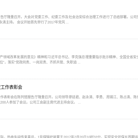
馆报告厅隆重召开。大会对党委工作、纪委工作及社会治安综合治理工作进行了总结部署。公
工代表近200人参加会议。会议由公司党委副书记、总经理赵永清主持。 会议开始首先举行了2017年党风 ...
产领域改革发展的意见》精神和习近平总书记、李克强总理重要指示批示精神、全国全省安
位”，落实“党政同责、一岗双责、齐抓共管、失职追 ...
度工作表彰会
度工作表彰会在陈列馆报告厅隆重召开。公司领导廖廷君、赵永清、李勇、周锡江、陈占清、
班组长、管理部室代表、受表彰的先进集体和先进个人代表近200人参加了会议。公司工会副主席代进主持会议。 ...
热电车间传来喜讯，1号煤锅炉装置于2017年2月20日10时33分，实现安全环保长周期运行