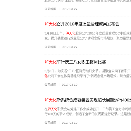
股份公司获得“全国石油和化工行业质量管理小组活动优秀企业
公司新闻
2017-03-27
泸天化
召开2016年度质量管理成果发布会
3月16日上午，
泸天化
股份公司2016年度质量管理QC小组成
究，提升装置运行效益是公司“转观念促市场增效，聚力量谋发展共
公司新闻
2017-03-27
泸天化
举行庆三八女职工拔河比赛
3月8日，为庆祝“三八”国际劳动妇女节，凝聚全公司干部
化
公司新闻
2017-03-10
泸天化
新系统合成氨装置实现超长周期运行400
在
泸天化
职代会与党建工作会成功召开、干部员工全力冲刺新年
行400天的骄人成绩，创造了全新的长周期运行纪录。这是新的
公司新闻
2017-03-10