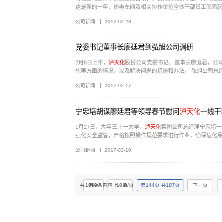
公司新闻
2017-02-28
党委书记董事长廖廷君到弘旭公司调研
2月8日上午，
泸天化
股份公司党委书记、董事长廖庭君，公
想等方面的情况，以及
公司新闻
2017-02-17
宁忠培胡谋廖廷君等领导春节慰问
泸天化
一线干
1月27日，大年三十一大早，
泸天化
集团公司总经理宁忠培一
强化安全监管，严格按照操作规范要求进行作业，确保危化品充
公司新闻
2017-02-10
共
1869
首页
条内容
上一页
10
条/页
第
144
页
共
187
页
下一页