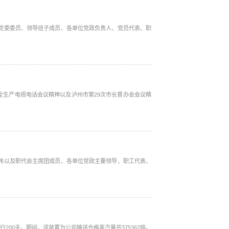
司党委委员、领导班子成员、各单位党政负责人、党员代表、职
全生产电视电话会议精神以及泸州市第29次市长督办会会议精
陈伟以及职代会主席团成员、各单位党政主要领导、职工代表、
200天。期间，该装置为公司输送合格蒸汽量共375362吨。