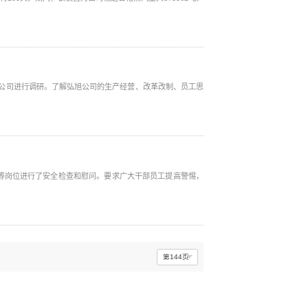
公司进行调研。了解弘旭公司的生产经营、改革改制、员工思
等岗位进行了安全检查和慰问。要求广大干部员工提高警惕，
第144页