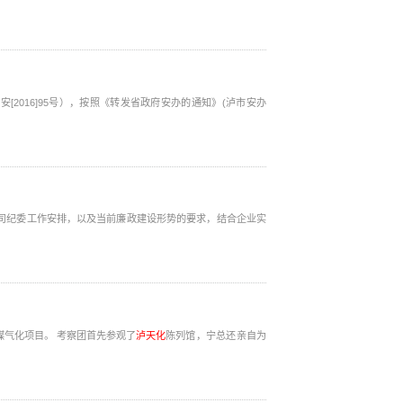
安[2016]95号），按照《转发省政府安办的通知》(泸市安办
生产现场、以及正在建设中煤气化项目。 考察团首先参观了
泸天化
陈列馆，宁总还亲自为