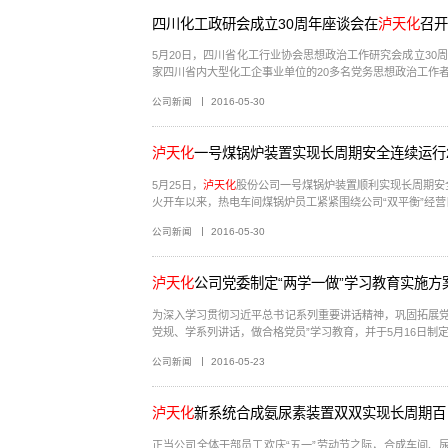
四川化工政研会成立30周年座谈会在
泸天化
召开
5月20日，四川省化工行业协会思想政治工作研究会成立30
公司新闻
2016-05-30
泸天化
一号煤锅炉装置实现长周期安全连续运行2
5月25日，
泸天化
股份公司一号煤锅炉装置顺利实现长周期安全连
火开车以来，热电车间煤锅炉员工紧紧围绕公司“双平衡”经营目
公司新闻
2016-05-30
泸天化
公司党委制定“两学一做”学习教育实施方
为深入学习贯彻习近平总书记系列重要讲话精神，巩固拓展党
公司新闻
2016-05-23
泸天化
新系统合成氨尿素装置双双实现长周期百
正当公司全体干部员工欢庆“五一”劳动节之际，合成车间、尿素