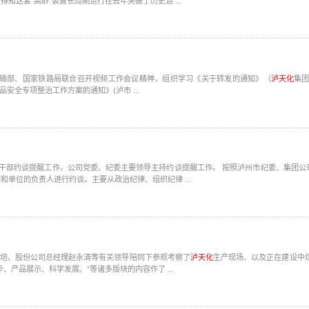
这套“高龄”装置长周期运行在去年突破了历史运 ...
运输部、国家铁路局联合召开视频工作会议精神，组织学习《关于转发的通知》（
泸天化
集团
品安全专项整治工作方案的通知》(泸市 ...
纪委主要领导主持约谈提醒工作。 按照泸州市纪委、集团公司纪委工作安排，以及当前廉政建设形势的要求，结合企业实
单位的负责人进行约谈。主要从政治纪律、组织纪律 ...
宁忠培、股份公司总经理赵永清等有关领导陪同下参观考察了
泸天化
产品展示、科学发展、”等诸多版块的内容作了 ...