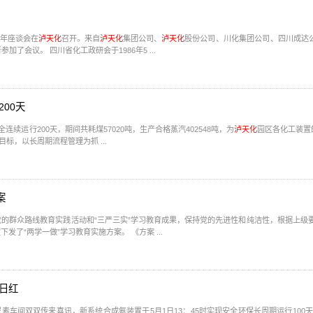
周年座谈会在
泸天化
召开。来自
泸天化
集团公司、
泸天化
股份公司、川化集团公司、四川成达
家四川省内大型化工企事业单位的20多名党务思想政治工作者参加了会议。 四川省化工政研会于1986年5 ...
00天
续运行200天，期间共耗煤57020吨，生产合格蒸汽402548吨，为
泸天化
园区各化工装置的安全稳定
标，以长周期流程管理为抓 ...
案
的群众路线教育实践活动和“三严三实”学习教育成果，保持党的先进性和纯洁性，根据上级
党规、学系列讲话，做合格党员”学习教育，并于5月16日制定下发了“两学一做”学习教育实施方案。 《方案 ...
日红
车间双双传来喜讯，新系统合成氨装置于5月1日13：45时实现安全环保长周期运行100天