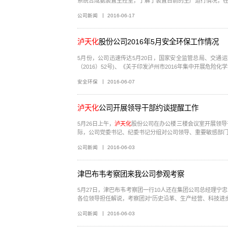
系统合成氨装置主控室，了解了装置目前的生产运行情况，在得知
公司新闻
2016-06-17
泸天化
股份公司2016年5月安全环保工作情况
5月份，公司迅速传达5月20日，国家安全监管总局、交通
（2016）52号)、《关于印发泸州市2016年集中开展危险化学
安全环保
2016-06-07
泸天化
公司开展领导干部约谈提醒工作
5月26日上午，
泸天化
股份公司在办公楼三楼会议室开展领导干部约谈提醒工作。公司党委、
际，公司党委书记、纪委书记分组对公司领导、重要敏感部门和
公司新闻
2016-06-03
津巴布韦考察团来我公司参观考察
5月27日，津巴布韦考察团一行10人还在集团公司总经理
各位领导担任解说，考察团对“历史沿革、生产经营、科技进步、
公司新闻
2016-06-03