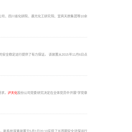
公司、四川省化研院、晨光化工研究院、宜宾天原集团等10余
运行提供了有力保证。 该装置从2015年11月6日点
要求，
泸天化
股份公司党委研究决定在全体党员中开展“学党章
，新系统尿素装置于5月1日20:10实现了长周期安全环保运行