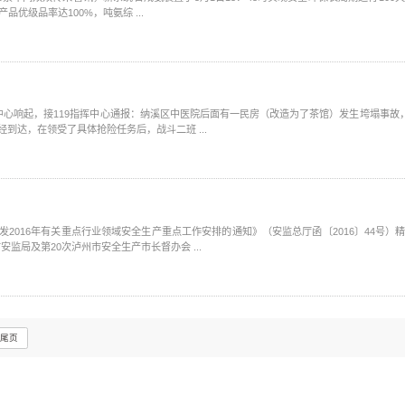
品优级品率达100%，吨氨综 ...
响起，接119指挥中心通报：纳溪区中医院后面有一民房（改造为了茶馆）发生垮塌事故，并有人员被埋。 接警后，消防救护
到达，在领受了具体抢险任务后，战斗二班 ...
016年有关重点行业领域安全生产重点工作安排的通知》（安监总厅函〔2016〕44号）精
局及第20次泸州市安全生产市长督办会 ...
尾页