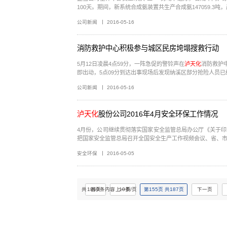
100天。期间，新系统合成氨装置共生产合成氨147059.3吨，产
公司新闻
2016-05-16
消防救护中心积极参与城区民房垮塌搜救行动
5月12日凌晨4点59分，一阵急促的警铃声在
泸天化
消防救护中心
即出动，5点09分到达出事现场后发现纳溪区部分抢险人员已经
公司新闻
2016-05-16
泸天化
股份公司2016年4月安全环保工作情况
4月份，公司继续贯彻落实国家安全监管总局办公厅《关于印发2
把国家安全监管总局召开全国安全生产工作视频会议、省、市安监
安全环保
2016-05-05
共
1869
首页
条内容
上一页
10
条/页
第
155
页
共
187
页
下一页