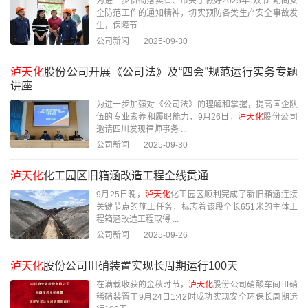
为进一步贯彻落实省、市关于做好2025年“双节”期间安
全防范工作的通知精神，切实预防各类生产安全事故发
生，保障节 ...
公司新闻
2025-09-30
泸天化
股份公司开展《公司法》及“四会”规范运行实务专题
讲座
为进一步加强对《公司法》的理解和掌握，提高国企队
伍的专业素养和履职能力，9月26日，
泸天化
股份公司
邀请四川发现律师事务 ...
公司新闻
2025-09-30
泸天化
化工园区旧箱涵改造工程全线贯通
9月25日晚，
泸天化
化工园区顺利完成了新旧箱涵连接
关键节点的施工任务，标志着该段全长651米的主体工
程箱涵改造工程取得 ...
公司新闻
2025-09-26
泸天化
股份公司Ⅲ硝装置实现长周期运行100天
在满载收获的金秋时节，
泸天化
股份公司硝酸车间Ⅲ硝
稀硝装置于9月24日1:42时成功实现安全环保长周期运