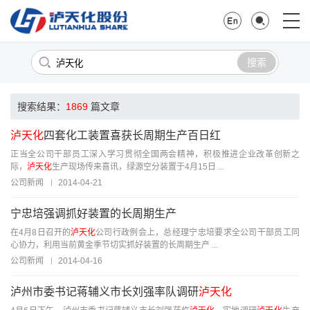
搜索
搜索结果：
1869
篇文章
泸天化
四套化工装置喜获长周期生产百日红
正当全公司干部员工深入学习贯彻全国两会精神，积极推进企业改革创新之
际，
泸天化
生产现场传来喜讯，绿源空分装置于4月15日 ...
公司新闻
2014-04-21
宁忠培强调抓好装置的长周期生产
在4月8日召开的
泸天化
公司行政例会上，总经理宁忠培要求全公司干部员工同
心协力，利用当前黄金季节切实抓好装置的长周期生产 ...
公司新闻
2014-04-16
泸州市委书记蒋辅义市长刘强率队调研
泸天化