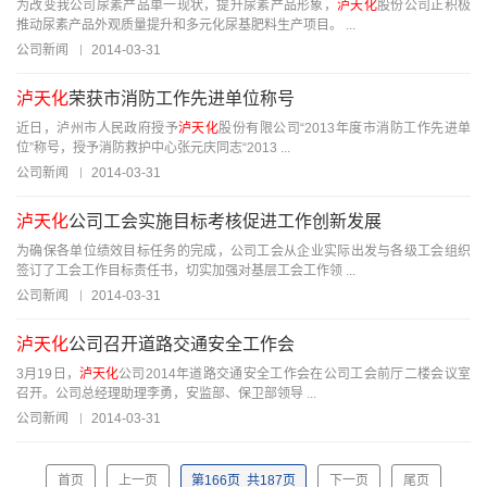
为改变我公司尿素产品单一现状，提升尿素产品形象，
泸天化
股份公司正积极
推动尿素产品外观质量提升和多元化尿基肥料生产项目。 ...
公司新闻
2014-03-31
泸天化
荣获市消防工作先进单位称号
近日，泸州市人民政府授予
泸天化
股份有限公司“2013年度市消防工作先进单
位”称号，授予消防救护中心张元庆同志“2013 ...
公司新闻
2014-03-31
泸天化
公司工会实施目标考核促进工作创新发展
为确保各单位绩效目标任务的完成，公司工会从企业实际出发与各级工会组织
签订了工会工作目标责任书，切实加强对基层工会工作领 ...
公司新闻
2014-03-31
泸天化
公司召开道路交通安全工作会
3月19日，
泸天化
公司2014年道路交通安全工作会在公司工会前厅二楼会议室
召开。公司总经理助理李勇，安监部、保卫部领导 ...
公司新闻
2014-03-31
首页
上一页
第
166
页
共
187
页
下一页
尾页