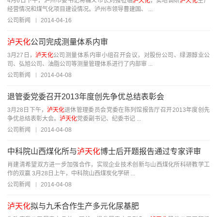
4月6日下午，泸州市委书记蒋辅义市长刘强莅临
泸天化
，实地调研
泸天化
生产
经营情况和煤气化项目建设情况。泸州市领导曹建国、 ...
公司新闻
2014-04-16
泸天化
公司完成测量体系内审
3月27日，
泸天化
公司测量体系内审小组召开会议，对股份公司、绿源醇业公
司、弘旭公司、油脂公司等测量管理体系进行了内部审 ...
公司新闻
2014-04-08
退管委党委召开2013年度创先争优总结表彰会
3月28日下午，
泸天化
退休管理委员会党委在陈列馆报告厅召开2013年度创先
争优总结表彰大会。
泸天化
党委副书记、纪委书记 ...
公司新闻
2014-04-08
中科院山西煤化所与
泸天化
博士后开题报告通过专家评审
肖建清希望双方进一步加强合作，实现企业技术创新与山西煤化所科研教学工
作的双赢 3月28日上午，中科院山西煤炭化学研 ...
公司新闻
2014-04-08
泸天化
拟与九禾合作生产多元化尿基肥