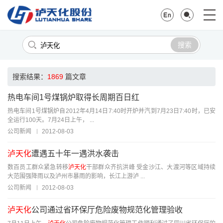
搜索
搜索结果：
1869
篇文章
热电车间1号煤锅炉取得长周期百日红
热电车间1号煤锅炉自2012年4月14日7:40时开炉并汽到7月23日7:40时，已安
全运行100天。7月24日上午， ...
公司新闻
2012-08-03
泸天化
遭遇五十年一遇洪水袭击
数百员工群众紧急转移
泸天化
干部群众齐抗洪峰 受金沙江、大渡河等区域持续
大范围强降雨以及泸州市暴雨的影响，长江上游泸 ...
公司新闻
2012-08-03
泸天化
公司通过省环保厅危险废物规范化管理验收