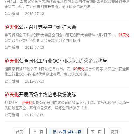
7月7日，国家安全监管总局政策法规司司长支同祥带领的国务院安委会督导调
研第二小组，在泸州市副市长曹勇、纳溪区委书记熊启 ...
公司新闻
2012-07-13
泸天化
公司召开党委中心组扩大会
学习贯彻全国科技创新大会暨全国企业管理创新大会精神 7月9日下午，
泸天化
公司召开党委中心组扩大会专题学习全国科技创 ...
公司新闻
2012-07-13
泸天化
获全国化工行业QC小组活动优秀企业称号
据国家石油和化学工业网站近日公布，四川
泸天化
股份公司等18家企业获全国
化工行业QC小组活动优秀企业称号。袁忠获QC小组 ...
公司新闻
2012-07-13
泸天化
开展两场事故应急救援演练
6月26日，
泸天化
股份公司分别在该公司硝酸库区和丁烷、氢气罐区举行两场一
类防爆区安全、环保应急演练。演练全面检验了《应 ...
公司新闻
2012-07-05
首页
上一页
第
179
页
共
187
页
下一页
尾页