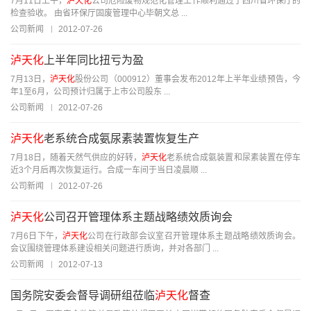
7月11日上午，
泸天化
公司危险废物规范化管理工作顺利通过了四川省环保厅的
检查验收。 由省环保厅固废管理中心毕朝文总 ...
公司新闻
2012-07-26
泸天化
上半年同比扭亏为盈
7月13日，
泸天化
股份公司（000912）董事会发布2012年上半年业绩预告，今
年1至6月，公司预计归属于上市公司股东 ...
公司新闻
2012-07-26
泸天化
老系统合成氨尿素装置恢复生产
7月18日，随着天然气供应的好转，
泸天化
老系统合成氨装置和尿素装置在停车
近3个月后再次恢复运行。合成一车间于当日凌晨顺 ...
公司新闻
2012-07-26
泸天化
公司召开管理体系主题战略绩效质询会
7月6日下午，
泸天化
公司在行政部会议室召开管理体系主题战略绩效质询会。
会议围绕管理体系建设相关问题进行质询，并对各部门 ...
公司新闻
2012-07-13
国务院安委会督导调研组莅临
泸天化
督查