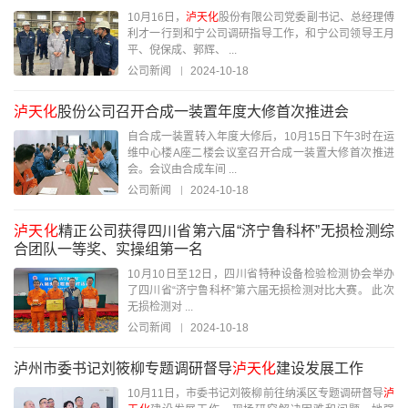
10月16日，
泸天化
股份有限公司党委副书记、总经理傅
利才一行到和宁公司调研指导工作，和宁公司领导王月
平、倪保成、郭辉、 ...
公司新闻
2024-10-18
泸天化
股份公司召开合成一装置年度大修首次推进会
自合成一装置转入年度大修后，10月15日下午3时在运
维中心楼A座二楼会议室召开合成一装置大修首次推进
会。会议由合成车间 ...
公司新闻
2024-10-18
泸天化
精正公司获得四川省第六届“济宁鲁科杯”无损检测综
合团队一等奖、实操组第一名
10月10日至12日，四川省特种设备检验检测协会举办
了四川省“济宁鲁科杯”第六届无损检测对比大赛。 此次
无损检测对 ...
公司新闻
2024-10-18
泸州市委书记刘筱柳专题调研督导
泸天化
建设发展工作
10月11日，市委书记刘筱柳前往纳溪区专题调研督导
泸