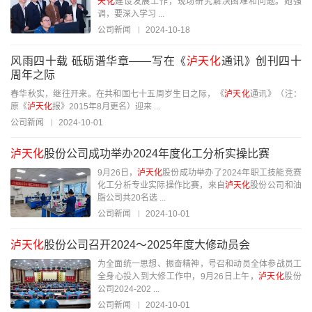
天化
建设发展工作，现场研究解决困难和问题。她强
调，要深入学习 ...
公司新闻
2024-10-18
风雨四十载 砥砺谱华章——写在《
泸天化
通讯》创刊四十
周年之际
春华秋实，继往开来。在共和国七十五周岁生日之际，《
泸天化
通讯》（注：
原《
泸天化
报》2015年8月更名）迎来 ...
公司新闻
2024-10-01
泸天化
股份公司成功举办2024年度化工分析实操比赛
9月26日，
泸天化
股份成功举办了2024年职工技能竞赛
化工分析专业实际操作比赛，来自
泸天化
股份公司和油
脂公司共20名选 ...
公司新闻
2024-10-01
泸天化
股份公司召开2024～2025年度大修动员会
为全面统一思想、振奋精神，号召和动员全体参战员工
全身心投入到大修工作中，9月26日上午，
泸天化
股份
公司2024-202 ...
公司新闻
2024-10-01