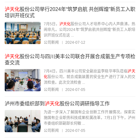
泸天化
股份公司举行2024年“筑梦启航 共创辉煌”新员工入职
培训开班仪式
7月5日，
泸天化
股份公司人才培养中心内人声鼎沸，热
闹非凡。公司2024年“筑梦启航共创辉煌”新员工入职培
训开班仪式在这 ...
公司新闻
2024-07-12
泸天化
股份公司与四川美丰公司联合开展合成氨生产专项检
查交流
7月4日，四川美丰公司安全副总监李晓华率队莅临
泸天
化
股份公司，就合成氨装置的安全生产进行了深入的交
流检查。此次交流检查 ...
公司新闻
2024-07-05
泸州市委组织部到
泸天化
股份公司调研指导工作
为进一步深入了解国有企业创新工作开展情况，探索实
施国有企业职务科技成果权属改革，7月1日下午，泸州
市委组织部副部长何敏 ...
公司新闻
2024-07-05