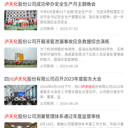
泸天化
股份公司成功举办安全生产月主题晚会
今年6月是第23个全国“安全生产月”，为坚决贯彻落实习
近平总书记安全生产重要论述、指示批示精神，进一步
固化强化全员安全 ...
公司新闻
2024-07-02
泸天化
股份公司开展液氨泄漏事故应急救援综合演练
为了检验预案的有效性，提高应急预案的科学性、实用
性和可操作性，提高紧急情况下应急人员妥善处置事故
的能力，提高应急管理相 ...
公司新闻
2024-06-28
四川
泸天化
股份有限公司召开2023年度股东大会
2024年6月20日下午，四川
泸天化
股份有限公司2023年
度股东大会在三号楼五楼会议室召开。公司部分股东代
表、董事、监 ...
公司新闻
2024-06-28
泸天化
股份公司测量管理体系通过年度监督审核
6月18日，根据公司管理体系年度工作计划，中启计量