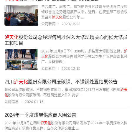
自合成二、尿素二、煤锅炉等多套装置今冬明春年度检
修以雷霆之势迅速展开以来，近日，在安监部三楼会议
室召开
泸天化
股份公司年 ...
公司新闻
2023-12-23
泸天化
股份公司总经理傅利才深入大修现场关心问候大修员
工和项目
2023年12月9日下午3:00时，多装置大修酣战之际。
泸
天化
股份公司总经理傅利才带领公司生产管理部部长孙
广、设备管理 ...
公司新闻
2023-12-15
四川
泸天化
股份有限公司废碳钢、不锈钢处置结果公告
我公司本次废碳钢、不锈钢处置项目，根据2023年12月27日发布的《四川
泸天
化
股份有限公司废碳钢、不锈钢处置文件》要求 ...
采购信息
2024-01-16
2024年一季度煤炭供应商入围公告
2023年12月8日在四川
泸天化
股份有限公司网站发布了2024年一季度煤炭入围
供应商公开信息征集文件，应征文件递交截止 ...