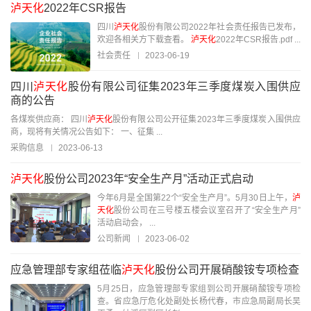
泸天化
2022年CSR报告
四川
泸天化
股份有限公司2022年社会责任报告已发布，
欢迎各相关方下载查看。
泸天化
2022年CSR报告.pdf ...
社会责任
2023-06-19
四川
泸天化
股份有限公司征集2023年三季度煤炭入围供应
商的公告
各煤炭供应商： 四川
泸天化
股份有限公司公开征集2023年三季度煤炭入围供应
商，现将有关情况公告如下： 一、征集 ...
采购信息
2023-06-13
泸天化
股份公司2023年“安全生产月”活动正式启动
今年6月是全国第22个“安全生产月”。5月30日上午，
泸
天化
股份公司在三号楼五楼会议室召开了“安全生产月”
活动启动会， ...
公司新闻
2023-06-02
应急管理部专家组莅临
泸天化
股份公司开展硝酸铵专项检查
5月25日，应急管理部专家组到公司开展硝酸铵专项检
查。省应急厅危化处副处长杨代春，市应急局副局长吴