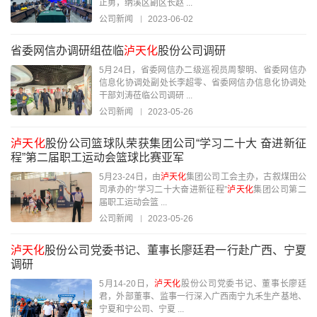
正勇，纳溪区副区长赵 ...
公司新闻
2023-06-02
省委网信办调研组莅临
泸天化
股份公司调研
5月24日，省委网信办二级巡视员周黎明、省委网信办
信息化协调处副处长李超零、省委网信办信息化协调处
干部刘涛莅临公司调研 ...
公司新闻
2023-05-26
泸天化
股份公司篮球队荣获集团公司“学习二十大 奋进新征
程”第二届职工运动会篮球比赛亚军
5月23-24日，由
泸天化
集团公司工会主办，古叙煤田公
司承办的“学习二十大奋进新征程”
泸天化
集团公司第二
届职工运动会篮 ...
公司新闻
2023-05-26
泸天化
股份公司党委书记、董事长廖廷君一行赴广西、宁夏
调研
5月14-20日，
泸天化
股份公司党委书记、董事长廖廷
君，外部董事、监事一行深入广西南宁九禾生产基地、
宁夏和宁公司、宁夏 ...