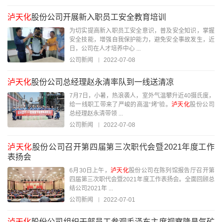
泸天化
股份公司开展新入职员工安全教育培训
为切实提高新入职员工安全意识，普及安全知识，掌握
安全技能，增强自我保护能力，避免安全事故发生，近
日，公司在人才培养中心 ...
公司新闻
2022-07-08
泸天化
股份公司总经理赵永清率队到一线送清凉
7月7日，小暑，热浪袭人，室外气温攀升近40摄氏度，
给一线职工带来了严峻的高温“烤”验。
泸天化
股份公司
总经理赵永清带领 ...
公司新闻
2022-07-08
泸天化
股份公司召开第四届第三次职代会暨2021年度工作
表扬会
6月30日上午，
泸天化
股份公司在陈列馆报告厅召开第
四届第三次职代会暨2021年度工作表扬会。全面回顾总
结公司2021年 ...
公司新闻
2022-07-01
泸天化
股份公司组织干部员工参观毛泽东主席视察隆昌气矿