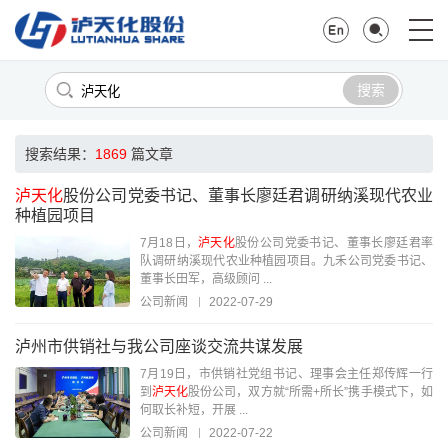
搜索
搜索结果：
1869
篇文章
泸天化
股份公司党委书记、董事长廖廷君调研纳溪现代农业
种植园项目
7月18日，
泸天化
股份公司党委书记、董事长廖廷君率
队调研纳溪现代农业种植园项目。九禾公司党委书记、
董事长田军，高级顾问 ...
公司新闻
2022-07-29
泸州市供销社与我公司座谈交流共谋发展
7月19日，市供销社党组书记、理事会主任郑传辉一行
到
泸天化
股份公司，双方就“所需+所长”携手模式下，如
何取长补短，开展 ...
公司新闻
2022-07-22