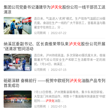
集团公司党委书记潘建华为
泸天化
股份公司一线干部员工送
清凉
连日来，气温进入“炙烤”模式，生产现场气温超过39摄
氏度。奋战在生产一线的广大干部员工，冒着高温与酷
暑坚守在岗位上，分 ...
公司新闻
2022-07-22
纳溪区委副书记、区长袁维荣带队来
泸天化
股份公司开展
“送清凉”慰问活动
连日来，泸州持续高温，多次突破40摄氏度大关，极端
酷暑天气给公司安全生产和职工生活都带来一定的困
扰。7月14日，纳溪区 ...
公司新闻
2022-07-15
砥砺深耕 奋楫前行 ——祝贺中欧班列
泸天化
油脂产品专列
首发成功
7月13日傍晚，泸州港集装箱堆场，集卡车来回穿梭，
大型龙门吊来回运作，将数十个集装箱吊快速装至“中欧
班列——
泸天化
油脂 ...
公司新闻
2022-07-15