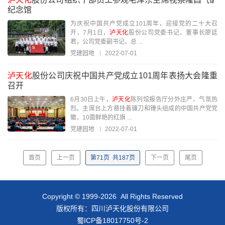
纪念馆
为庆祝中国共产党成立101周年，迎接党的二十大召
开，7月1日，
泸天化
股份公司党委书记、董事长廖廷
君，公司党委副书记、总 ...
党建园地
2022-07-01
泸天化
股份公司庆祝中国共产党成立101周年表扬大会隆重
召开
6月30日上午，
泸天化
陈列馆报告厅分外庄严、气氛热
烈。主席台上方悬挂着镰刀和锤头组成的中国共产党党
徽，10面鲜艳的红旗 ...
党建园地
2022-07-01
首页
上一页
第
71
页
共
187
页
下一页
尾页
Copyright © 1999-2026 All Rights Reserved
版权所有：四川泸天化股份有限公司
蜀ICP备18017750号-2