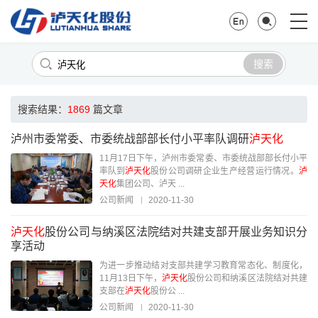
搜索
搜索结果：
1869
篇文章
泸州市委常委、市委统战部部长付小平率队调研
泸天化
11月17日下午，泸州市委常委、市委统战部部长付小平
率队到
泸天化
股份公司调研企业生产经营运行情况。
泸
天化
集团公司、泸天 ...
公司新闻
2020-11-30
泸天化
股份公司与纳溪区法院结对共建支部开展业务知识分
享活动
为进一步推动结对支部共建学习教育常态化、制度化，
11月13日下午，
泸天化
股份公司和纳溪区法院结对共建
支部在
泸天化
股份公 ...
公司新闻
2020-11-30