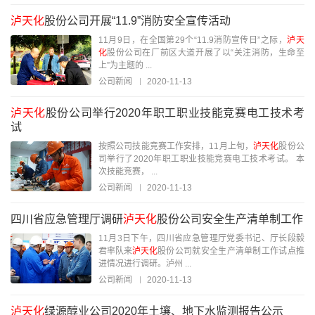
泸天化
股份公司开展“11.9”消防安全宣传活动
11月9日，在全国第29个“11.9消防宣传日”之际，
泸天
化
股份公司在厂前区大道开展了以“关注消防，生命至
上”为主题的 ...
公司新闻
2020-11-13
泸天化
股份公司举行2020年职工职业技能竞赛电工技术考
试
按照公司技能竞赛工作安排，11月上旬，
泸天化
股份公
司举行了2020年职工职业技能竞赛电工技术考试。 本
次技能竞赛， ...
公司新闻
2020-11-13
四川省应急管理厅调研
泸天化
股份公司安全生产清单制工作
11月3日下午，四川省应急管理厅党委书记、厅长段毅
君率队来
泸天化
股份公司就安全生产清单制工作试点推
进情况进行调研。泸州 ...
公司新闻
2020-11-13
泸天化
绿源醇业公司2020年土壤、地下水监测报告公示