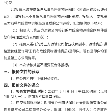
46
)
类
。
2.3
报价
人须提供允许从事危险废物运输的《道路运输经营许可
证》。如投标人不具备从事危险废物运输的资质，投标人可委托第
三方取得危险货物运输经营资质的公司运输，但须提供以下材料
：
（
1
）报价
人与第三方运输公司签订的危险废物运输合同原件或
复印件
(
加盖双方公司鲜
章）；
（
2
）
报价
人委托的第三方运输公司营业执照副本、运输资质
(
道
路运输经营许可证
:
具有危险货物运输资质
)
复印件。所有复印件均须
加盖第三方公司鲜
章。
（
3
）
本
次转移处置
不接受联合体投标。
三、
报价
文件的获取
1
、
在公告栏自行下载
报价
文件。
四、报价
文件的递交
1
、
报价
文件
截止时间：
202
3
年
3
月
6
日
上午
12:00
时前
（以收
到时间为准）。
逾期将不接收其报价。
2
、
递交
或邮寄地址：
四川省泸州市纳溪区泸天化
股份
有限公司
物资供应公司
二楼
商务办公室，邮编：
646300
，收件人
：
余泷转
任