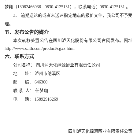
梦翔
（
13982466936
0830-4125131
），联系电话：
0830-4125131
。
3
、
逾期送达的或者未送达指定地点的
报价
文件，
我
公司
不予受
理。
五、发布公告的媒介
本
次转移处置
公告在四川泸天化
股份有限公司
官网发布。网址
http://www.sclth.com/product/cgxx.html
六、
联系方式
公司名称
：
四川泸天化
绿源醇业有限责任公司
地
址：
泸州市
纳溪
区
邮
编：
646300
联
系
人：
任梦翔
电
话：
15892916269
四川泸天化
绿源醇业有限责任公司