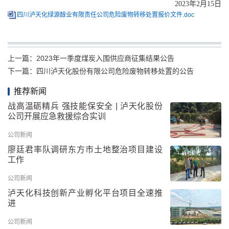
202
3
年
2
月
15
日
四川泸天化绿源醇业有限责任公司危险废物转移处置报价文件.doc
上一篇：
2023年一季度煤炭入围供应商征集结果公告
下一篇：
四川泸天化股份有限公司危险废物转移处置的公告
推荐新闻
战高温砺精兵 强技能保安全 | 泸天化股份
公司开展应急救援综合实训
公司新闻
廖廷君率队调研东方市土地整治项目建设
工作
公司新闻
泸天化科技创新产业孵化平台项目全速推
进
公司新闻