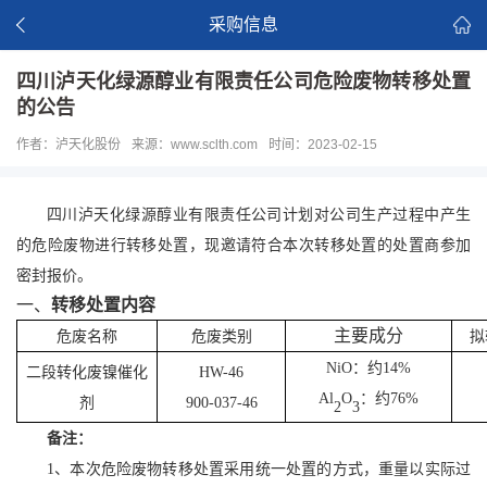
采购信息
四川泸天化绿源醇业有限责任公司危险废物转移处置
的公告
作者：泸天化股份
来源：www.sclth.com
时间：2023-02-15
四川泸天化
绿源醇业有限责任公司
计划
对公司生产过程中产生
的危险废物进行转移处置，现邀请符合本次转移处置的处置商参加
密封报价。
一、
转移处置
内容
主要成分
危废
名称
危废类别
拟
NiO
：约
1
4
%
二
段转化废镍催化
HW-46
Al
O
：约
76
%
剂
900-037-46
2
3
备注：
1、
本次危险废物转移处置采用统一处置的方式，重量以实际过