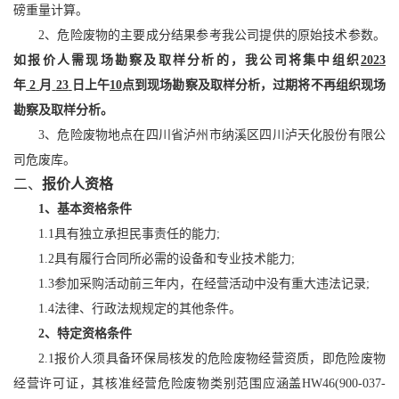
磅重量计算。
2、
危险废物的主要成分
结果参考我公司提供的
原始技术参数。
如报价
人
需现场勘察及取样分析的，我
公司
将集中组织
202
3
年
2
月
23
日上午
10
点
到现场勘察及取样分析，过期将不再组织现场
勘察及取样分析。
3
、危险废物地点在四川省泸州市纳溪区四
川泸天化
股份有限公
司
危废库。
二、
报价人资格
1
、
基本资格条件
1.1
具有独立承担民事责任的能力
;
1.
2
具有履行合同所必需的设备和专业技术能力
;
1.
3
参加采购活动前三年内，在经营活动中没有重大违法记录
;
1.
4
法律、行政法规规定的其他条件。
2
、
特定资格条件
2.1
报价
人须具备环保局核发的危险废物经营资质
，
即危险废物
经营许可证，其
核准
经营
危险废物类别
范围应涵盖
HW
46
(
900-037-