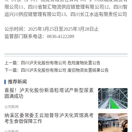
限公司11、四川省智汇物流供应链管理有限公司12、四川智
运兴川供应链管理有限公司13、四川长江水运有限责任公司
公示时间：
202
5
年
3
月
2
5
日至
202
5
年
3
月
28
日止
监督部门联系电话：
0830-4122289
上一篇：
四川泸天化股份有限公司 危险废物处置公告
下一篇：
四川泸天化股份有限公司 废旧物资处置结果公告
推荐新闻
喜报！泸天化股份新造粒塔试产新型尿素
圆满成功
公司新闻
纳溪区委常委王云旭督导泸天化宾馆高考
考生食宿保障工作