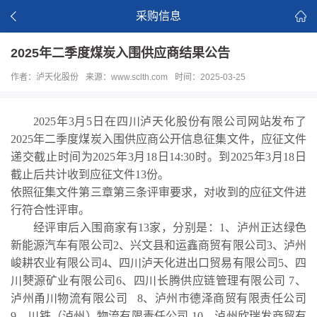
采购信息
2025年二季度煤炭入围供应商结果公告
作者：泸天化股份
来源：www.sclth.com
时间：2025-03-25
202
5
年
3
月
5
日在四川泸天化股份有限公司网站发布了
2025年
二
季度煤炭入围供应商公开信息征集文件，应征文件
递交截止时间为
202
5
年
3
月
18
日
14
:
3
0时。
到
202
5
年
3
月
18
日
截止
后
共计收到应征文件
13
份。
依照征集文件第三章第三条评审要求，对收到的应征文件进
行符合性评审。
经评审
后
入围商家
有
13
家，分别是：
1、泸州正达绿色
新能源汽车有限公司2、兴文县和运鑫商贸有限公司3、泸州
峻耕农业有限公司4、四川泸天化进出口贸易有限公司5、四
川僰源矿业有限公司6、四川长腾供应链管理有限公司 7、
泸州甬川物流有限公司 8、泸州市德泽商贸有限责任公司
9、川铁（泸州）物流有限责任公司 10、泸州欣瑞发商贸有