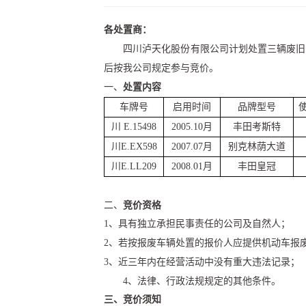
各处置商：
四川泸天化股份有限公司计划
处置
三辆废旧
后按我公司规定参与竞价。
一、
处置
内容
车牌号
启用
时间
品牌型号
川
E
.15498
2005.10月
丰田考斯特
川
E
.EX598
200
7
.07月
别克林荫大道
川
E.LL209
200
8
.0
1
月
丰田皇冠
二、
竞
价资格
1、
具有独立承担民事责任的
公司及自然人
；
2、
若按报废车辆处置的报价人应提供机动车报
3、
近
三年内在经营活动中没有重大违法记录
；
4、
法律、行政法规规定的其他条件
。
三、
竞价
须知