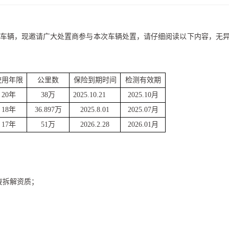
车辆
，现邀请广大处置商参与本次车辆处置，请仔细阅读以下内容，无
使用年限
公里数
保险
到
期
时间
检测有效期
20
年
38
万
2025.10.21
202
5
.1
0
月
18
年
36.897
万
2025.8.01
2025.0
7
月
17
年
51
万
2026.2.28
202
6
.01月
废拆解资质；