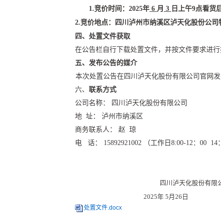
1.
竞价时间：
2025年
6
月
3
日
上午
9点看货
2
.
竞价地点：四川
泸州市纳
溪区泸天化股份公司
四、
处置文件获取
在公告栏自行下载处置文件，并按文件要求进行
五、发布公告的媒介
本次处置公告在四川泸天化股份有限公司官网发
六、
联系方式
公司名称：
四川泸天化股份有限公司
地
址： 泸州市纳溪区
商务联系人：
赵 琼
电
话： 15892921002
（工作日
8:00-12：00 1
四川泸天化股份有限
202
5
年
5
月
26
日
处置文件.docx