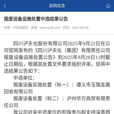
采购信息
报废设备设施处置中选结果公告
作者：泸天化股份
来源：www.sclth.com
时间：2025-09-29
四川泸天化股份有限公司
2025年9月22日在公
司官网发布的《
四川泸天化
（
集团
）
有限
责任
公司
报废设备设施处置公告》
到
2025年9月28日12时
截
止日期后，
根据其处置文件要求
组织评审
，现将中
选结果公告如下：
中选单位：
报废设备实施处置（标一）：遵义市玉强金属
回收有限公司
报废设备处置（标二）：
泸州华万商贸有限责
任公司
我公司对未中选单位的积极参与和支持深表感