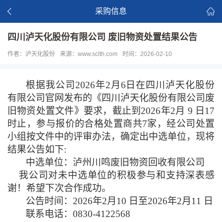
采购信息
四川泸天化股份有限公司 废旧物资处置结果公告
作者：泸天化股份
来源：www.sclth.com
时间：2026-02-10
根据我公司
2026年2月6日在四川泸天化股份
有限公司官网发布的《四川泸天化股份有限公司废
旧物资
处置文件
》要求，截止到
2026年2月 9 日17
时止，参与报价的合格处置商共
7
家，经公司处置
小组按文件中的评审办法，确定出中选单位，现将
结果公告如下
:
中选单位：泸州川鸣废旧物资回收有限公司
我公司对未中选单位的积极参与和支持深表感
谢！希望下次合作成功。
公告时间：
202
6
年
2
月
10
日至
202
6
年
2
月
11
日
联系电话：
0830-4122568