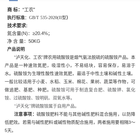
商 标：
“工农”
执行标准
：GB/T 535-2020
(II型
）
技术要求:
氮含量(N)：≥20.4%；
净 含 量：50KG
产品说明
“泸天化、工农”牌农用硫酸铵是烟气氨法脱硫的硫酸铵产品。本
产品是一种速效氮肥，吸湿性小，不易结块，容易保存，易溶于
水。硫酸铵为生理性酸性速效氮肥，最适于中性土壤和碱性土壤。
一般比较适用于小麦、水稻、玉米、棉花、果树、蔬菜等作物，可
做追肥、基肥、种肥。
硫酸铵可用于制造复合肥、硫酸钾、氯化
铵、过硫酸铵、铵明矾、双氧水等。
“泸天化”牌硫酸铵属于自用产品。
注意事项：
硫酸铵肥料不能与其他碱性肥料混合施用，以防降
低肥效。若需与碱性肥料或碱性物质配合施用，两者施用要相隔3～
5天。