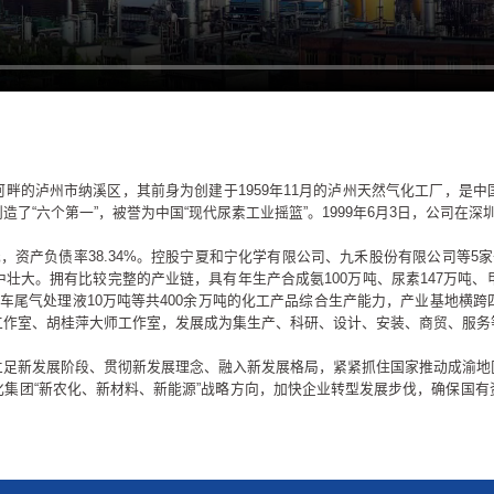
畔的泸州市纳溪区，其前身为创建于1959年11月的泸州天然气化工厂，是
“六个第一”，被誉为中国“现代尿素工业摇篮”。1999年6月3日，公司在深圳
7亿元，资产负债率38.34%。控股宁夏和宁化学有限公司、九禾股份有限公司等
大。拥有比较完整的产业链，具有年生产合成氨100万吨、尿素147万吨、甲醇
柴油车尾气处理液10万吨等共400余万吨的化工产品综合生产能力，产业基地
工作室、胡桂萍大师工作室，发展成为集生产、科研、设计、安装、商贸、服务
立足新发展阶段、贯彻新发展理念、融入新发展格局，紧紧抓住国家推动成渝地
集团“新农化、新材料、新能源”战略方向，加快企业转型发展步伐，确保国