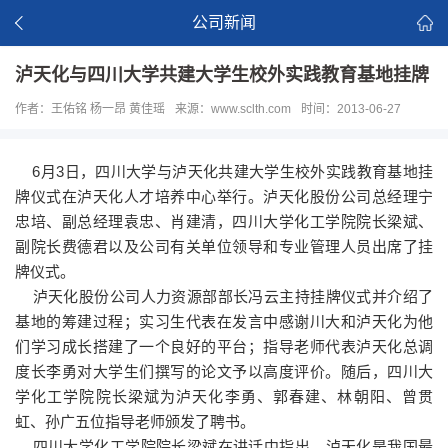
公司新闻
泸天化与四川大学共建大学生校外实践教育基地挂牌
作者：王佑铭 杨一昂 黄佳瑶
来源：www.sclth.com
时间：2013-06-27
6月3日，四川大学与泸天化共建大学生校外实践教育基地挂
牌仪式在泸天化人才培养中心举行。泸天化股份公司总经理宁
忠培、副总经理袁忠、肖建清，四川大学化工学院院长梁斌、
副院长费德君以及公司有关单位领导和专业管理人员出席了挂
牌仪式。
泸天化股份公司人力资源部部长冯云主持挂牌仪式并介绍了
基地的筹建过程；实习生代表在发言中感谢川大和泸天化为他
们学习成长搭建了一个良好的平台；指导老师代表泸天化总调
度长李勇对大学生们撰写的论文予以高度评价。随后，四川大
学化工学院院长梁斌为泸天化李勇、郭春建、林朝阳、曾贯
虹、孙广五位指导老师颁发了聘书。
四川大学化工学院院长梁斌在讲话中指出，泸天化是我国最