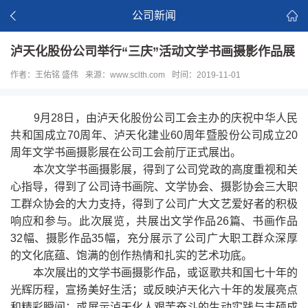
公司新闻
泸天化股份公司举行“三庆”活动文学书画摄影作品展
作者：王佑铭 盛伟
来源：www.sclth.com
时间：2019-11-01
9月28日，由泸天化股份公司工会主办的庆祝中华人民
共和国成立70周年、泸天化建业60周年暨股份公司成立20
周年文学书画摄影展在公司工会前厅正式展出。
本次文学书画摄影展，得到了公司党政的高度重视和关
心指导，得到了公司诗书画院、文学协会、摄影协会三大职
工群众协会的大力支持，得到了公司广大文艺爱好者的积极
响应和参与。此次展览，共展出文学作品26篇、书画作品
32幅、摄影作品35幅，充分展示了公司广大职工群众深厚
的文化底蕴、饱满的创作热情和扎实的艺术功底。
本次展出的文学书画摄影作品，或讴歌共和国七十年的
光辉历程，宣扬美好生活；或反映泸天化六十年的发展亮点
和精彩瞬间；或展示泸天化人艰苦奋斗的生动实践与丰硕成