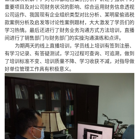
重要项目及对公司财务状况的影响、综合运用财务信息透视
公司运作、我国现有企业组织类型对比分析、某明星偷逃税
款案例分析及启发等讨论性案例题材，大大激发了学员们的
学习热情。最后还进行了财务业务沟通方式方法培训，直播
间进行了销售部门与财务部门的实操沟通演练和点评。
为期两天的线上直播培训，学员线上培训有签到注册、
有学习记录、有答疑测试，学习过程可查询、可追溯，做到
了培训标准不变、培训质量不降、学习收获不减，对指导做
好单位管理工作具有积极意义。