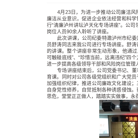
4月23日，为进一步推动公司廉洁
廉洁从业意识，促进企业依法经营和科学
行“清廉泸州讲坛泸天化专场讲座”。公
岗位人员90余人聆听了讲座。
此次讲课，公司纪委特邀泸州市纪委监
员舒涛同志来我公司进行专场讲座。舒涛
的讲课。整个讲座非常生动形象，他通过从
可触碰底线”、“珍惜当前，远离违纪”四
进一步提高各级领导干部和风险岗位管理
专场讲座结束后，公司党委书记、董事
育课。同时对公司各级党组织和广大党员
加强组织纪律，推进公司廉政文化建设；
自身党性修养，自觉抵制各种诱惑侵蚀。
思危，堂堂正正做人，踏踏实实做事，永