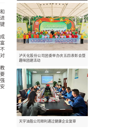
念和
进
关键
成
富
“不
，对
泸天化股份公司团委举办庆五四表彰会暨
趣味团建活动
教
要
强
安
天宇油脂公司顺利通过健康企业复审