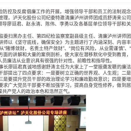
风险防控及反腐倡廉工作的开展，增强领导干部和员工的法制观
管理，泸天化股份公司纪委特邀清廉泸州讲师团成员舒涛来公司
司领导廖廷君、赵永清、陈伟、李勇以及各基层单位领导干部和
委扫黑办主任、第四纪检监察室副县级主任、清廉泸州讲师团
讲师以《坚守底线，确保安全》为主题进行了内涵深刻、内容丰
“赌博敛财，名贵土特产敛财”、“岗位有风险，从业需谨慎”、
个方面的讲解和大量的案例剖析，使大家在潜移默化中受到教育
人员廉洁从业意识具有很强的针对性、前瞻性和指导性。
长廖廷君真诚地感谢舒涛主任为大家上了一堂振聋发聩的廉洁
干部提出了四点要求：一是要树立正确的世界观、人生观；二是
三是要提升党员干部的政治理论学习和廉政勤政意识；四是要增
要求广大党员干部要不断加强学习，提高自身党性修养，做到居
葆共产党人的政治本色和浩然正气。