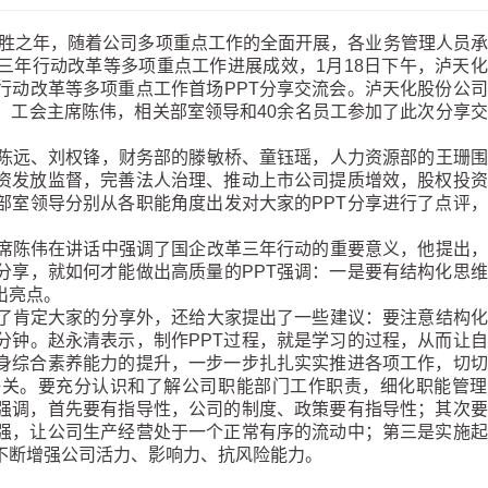
决胜之年，随着公司多项重点工作的全面开展，各业务管理人员
三年行动改革等多项重点工作进展成效，1月18日下午，泸天
行动改革等多项重点工作首场PPT分享交流会。泸天化股份公
、工会主席陈伟，相关部室领导和40余名员工参加了此次分享
远、刘权锋，财务部的滕敏桥、童钰瑶，人力资源部的王珊围
资发放监督，完善法人治理、推动上市公司提质增效，股权投资
部室领导分别从各职能角度出发对大家的PPT分享进行了点评
陈伟在讲话中强调了国企改革三年行动的重要意义，他提出，
分享，就如何才能做出高质量的PPT强调：一是要有结构化思
出亮点。
肯定大家的分享外，还给大家提出了一些建议：要注意结构化
分钟。赵永清表示，制作PPT过程，就是学习的过程，从而让
身综合素养能力的提升，一步一步扎扎实实推进各项工作，切切
好关。要充分认识和了解公司职能部门工作职责，细化职能管理
强调，首先要有指导性，公司的制度、政策要有指导性；其次要
强，让公司生产经营处于一个正常有序的流动中；第三是实施起
不断增强公司活力、影响力、抗风险能力。