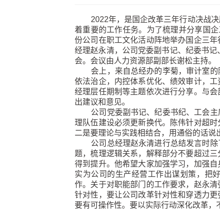
2022年，是国企改革三年行动决战
着重要的工作任务。为了梳理并分享国企
份公司在职工文化活动阵地举办国企三年
经理赵永清，公司党委副书记、纪委书记
会。会议由人力资源部副部长谢松主持。
会上，来自总经办的李菊，审计室的陈
依法治企，内控体系优化、绩效审计，工
经理层任期制等主题依次进行分享。与会
出建议和意见。
公司党委副书记、纪委书纪、工会主席
理队伍建设必须更新换代。陈伟针对超时
二是要理论与实践相结合，用通俗的话说
公司总经理赵永清进行总结发言时除了
题，梳理逻辑关系，解释部分不要超过三
得到提升。他希望大家加强学习，加强自
实为公司的生产经营工作出谋划策，把
作。关于对职能部门的工作要求，赵永清
针对性，要让公司改革针对性和穿透力更
要有可操作性。要以实际行动深化改革，