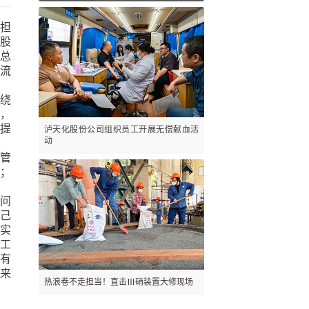
承担
化股
司总
交流
绕
，
，提
泸天化股份公司组织员工开展无偿献血活
动
管
维；
问
自己
实
工
有
来
热浪卷不走担当！直击Ⅲ硝装置大修现场