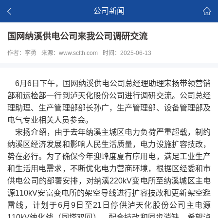
公司新闻
国网纳溪供电公司来我公司调研交流
作者：李勇
来源：www.sclth.com
时间：2025-06-13
6月6日下午，国网纳溪供电公司总经理助理宋扬带领营销
部和运检部一行到泸天化股份公司进行调研交流。公司总经
理助理、生产管理部部长孙广，生产管理部、设备管理部及
电气专业相关人员参会。
宋扬介绍，由于去年纳溪主城区电力负荷严重超载，制约
纳溪区经济发展和影响人民生活质量，电力设施扩容技改，
势在必行。为了确保今年迎峰度夏有序用电，满足工业生产
和生活用电需求，不断优化电力营商环境，根据区经委和市
供电公司的部署安排，对纳溪220kV变电所至纳溪城区主电
源110kV安富变电所的架空导线进行扩容技改和更新架空避
雷线，计划于6月9日至21日停供泸天化股份公司主电源
110kV纳化线（同塔双回），配合技改和同步消缺，希望泸