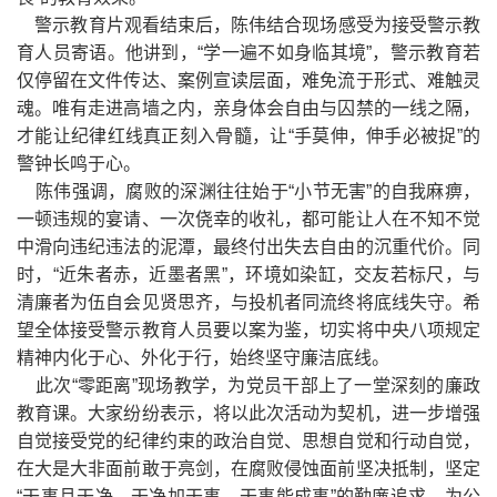
警示教育片观看结束后，陈伟结合现场感受为接受警示教
育人员寄语。他讲到，“学一遍不如身临其境”，警示教育若
仅停留在文件传达、案例宣读层面，难免流于形式、难触灵
魂。唯有走进高墙之内，亲身体会自由与囚禁的一线之隔，
才能让纪律红线真正刻入骨髓，让“手莫伸，伸手必被捉”的
警钟长鸣于心。
陈伟强调，腐败的深渊往往始于“小节无害”的自我麻痹，
一顿违规的宴请、一次侥幸的收礼，都可能让人在不知不觉
中滑向违纪违法的泥潭，最终付出失去自由的沉重代价。同
时，“近朱者赤，近墨者黑”，环境如染缸，交友若标尺，与
清廉者为伍自会见贤思齐，与投机者同流终将底线失守。希
望全体接受警示教育人员要以案为鉴，切实将中央八项规定
精神内化于心、外化于行，始终坚守廉洁底线。
此次“零距离”现场教学，为党员干部上了一堂深刻的廉政
教育课。大家纷纷表示，将以此次活动为契机，进一步增强
自觉接受党的纪律约束的政治自觉、思想自觉和行动自觉，
在大是大非面前敢于亮剑，在腐败侵蚀面前坚决抵制，坚定
“干事且干净、干净加干事、干事能成事”的勤廉追求，为公