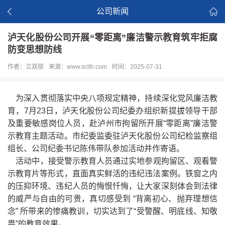
公司新闻
泸天化股份公司开展“零距离”廉洁警示教育筑牢拒腐
防变思想防线
作者：兰双丽
来源：www.sclth.com
时间：2025-07-31
为深入贯彻落实中央八项规定精神，持续深化党风廉洁教
育，7月23日，泸天化股份公司纪委办组织新提拔领导干部
及重要敏感岗位人员，赴泸州市拘留所开展“零距离”廉洁警
示教育主题活动。市纪委监委驻泸天化股份公司纪检监察组
组长、公司纪委书记陈伟带队参加活动并作寄语。
活动中，接受警示教育人员通过实地参观拘留区、观看警
示教育片等形式，直面真实鲜活的违纪违法案例。铁窗之内
的压抑环境、违纪人员的悔恨忏悔，让大家深刻体会到法律
的威严与自由的可贵，真切感受到 “背离初心、抛弃理想信
念” 所带来的惨痛教训，切实达到了“受警醒、明底线、知敬
畏”的教育效果。