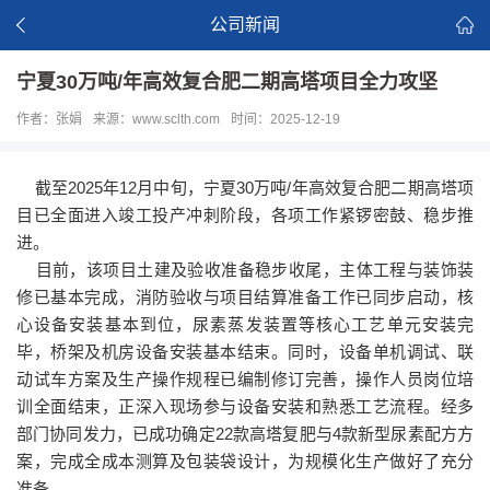
公司新闻
宁夏30万吨/年高效复合肥二期高塔项目全力攻坚
作者：张娟
来源：www.sclth.com
时间：2025-12-19
截至2025年12月中旬，宁夏30万吨/年高效复合肥二期高塔项
目已全面进入竣工投产冲刺阶段，各项工作紧锣密鼓、稳步推
进。
目前，该项目土建及验收准备稳步收尾，主体工程与装饰装
修已基本完成，消防验收与项目结算准备工作已同步启动，核
心设备安装基本到位，尿素蒸发装置等核心工艺单元安装完
毕，桥架及机房设备安装基本结束。同时，设备单机调试、联
动试车方案及生产操作规程已编制修订完善，操作人员岗位培
训全面结束，正深入现场参与设备安装和熟悉工艺流程。经多
部门协同发力，已成功确定22款高塔复肥与4款新型尿素配方方
案，完成全成本测算及包装袋设计，为规模化生产做好了充分
准备。