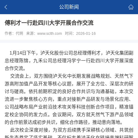
公司新闻
傅利才一行赴四川大学开展合作交流
作者：代明
来源：www.sclth.com
时间：2026-01-16
1月14日下午，泸天化股份公司总经理傅利才，泸天化集团副
总经理陈锦，九禾公司总经理冯学宁一行赴四川大学开展深度
合作交流。
交流会上，双方围绕泸天化中长期发展战略规划、天然气下
游高附加值产品开发等核心议题，展开了全方位、深层次的研
讨与磋商。依托前期积淀的良好合作共识与沟通基础，本次交
流进一步聚焦核心方向，重点对接新产品研发与场景化应用、
公司战略布局产业前沿技术攻关等科技创新合作项目，精准锚
定校企协同的发力点。会议期间，双方就天然气下游产品领域
的合作前景达成初步共识，细化合作路径，推动意向落地。
此次校企深度对接，为双方后续携手深耕核心领域、共筑创
新生态奠定了坚实基础，不仅标志着泸天化在链接高端科研智