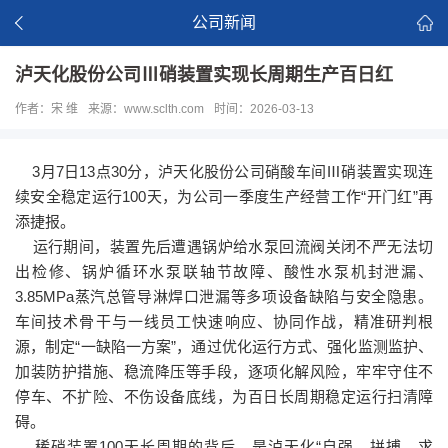
公司新闻
泸天化股份公司Ⅲ硝装置实现长周期生产百日红
作者：宋 维
来源：www.sclth.com
时间：2026-03-13
3月7日13点30分，泸天化股份公司硝酸车间Ⅲ硝装置实现连
续安全稳定运行100天，为公司一季度生产经营工作“开门红”再
添捷报。
运行期间，装置先后遭遇锅炉给水泵回流阀关闭不严无法切
出检修、锅炉循环水泵联轴节故障、酸性水泵机封泄漏、
3.85MPa蒸汽总管导淋焊口泄漏等多项设备缺陷与安全隐患。
车间技术骨干与一线员工快速响应、协同作战，精准研判根
源，制定“一缺陷一方案”，通过优化运行方式、强化监测监护、
加装防护措施、稳流降压等手段，逐项化解风险，牢牢守住不
停车、不扩险、不伤设备底线，为百日长周期稳定运行扫清障
碍。
稀硝装置100天长周期的背后，是泸天化“自强、拼搏、求