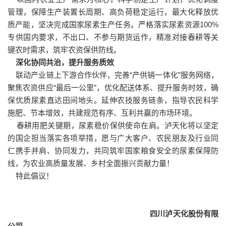
管理，保障生产装置长周期、高负荷稳定运行，最大化释放优
质产能，坚决完成国家尿素生产任务。严格落实尿素资源100%
专供国内要求，不出口、不参与期货运作，精准对接春耕等关
键农时需求，筑牢农资保供防线。
深化协同共治，提升服务质效
联动产业链上下游合作伙伴，完善“产供销一体化”服务网络，
聚焦农资供应“最后一公里”，优化配送体系、提升服务时效，确
保优质尿素直达田间地头。延伸农技服务链条，指导农民科学
施肥、节本增效，共建规范有序、互利共赢的市场环境。
春耕用肥关键期，尿素稳价保供使命在肩。泸天化将以坚定
的国企担当落实各项举措，愿与广大客户、农民朋友及行业同
仁携手并肩、协同发力，共同筑牢国家粮食安全的尿素保障防
线，为农业高质量发展、乡村全面振兴贡献力量！
特此倡议！
四川泸天化股份有限