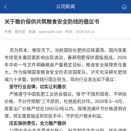
公司新闻
关于稳价保供共筑粮食安全防线的倡议书
作者：股份宣
来源：www.sclth.com
时间：2026-03-13
农为邦本，粮安天下。当前国际化肥供应链震荡，国内尿素
市场受多重因素影响出现波动，春耕用肥保供面临挑战。2026
年中央一号文件明确粮食产量稳定目标，粮食安全保障责任重
大。作为保障国家粮食安全的农资国家队，泸天化深耕化肥领
域六十余载，始终践行国企担当，现向行业发出如下倡议：
坚守行业自律，切实让利惠农
严格遵守中国氮肥工业协会倡议，恪守“不囤积居奇、不哄抬
价格、不炒作预期”三不原则，杜绝投机炒作。2026年3—6月，
尿素出厂价格严控在1850元/吨以内，保障流通环节价格透明合
理，将实惠直接送到农民手中，守护农户根本利益。
压实保供责任，全力稳产稳供
以国内农业生产需求为核心，科学制定生产计划，优化调度