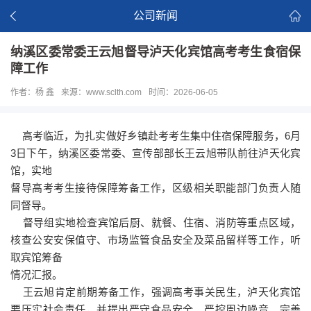
公司新闻
纳溪区委常委王云旭督导泸天化宾馆高考考生食宿保
障工作
作者：杨 鑫
来源：www.sclth.com
时间：2026-06-05
高考临近，为扎实做好乡镇赴考考生集中住宿保障服务，6月
3日下午，纳溪区委常委、宣传部部长王云旭带队前往泸天化宾
馆，实地
督
导高考考生接待保障筹备工作，区级相关职能部门负责人随
同督导。
督导组实地检查宾馆后厨、就餐、住宿、消防等重点区域，
核查公安安保值守、市场监管食品安全及菜品留样等工作，听
取宾馆筹备
情
况汇报。
王云旭肯定前期筹备工作，强调高考事关民生，泸天化宾馆
要压实社会责任，并提出严守食品安全、严控周边噪音、完善