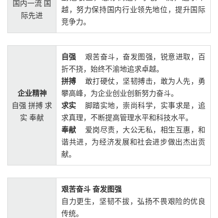
国内一流 国
越，努力保持国内行业领先地位，提升国际
际先进
竞争力。
自强
艰苦奋斗，奋发图强，锐意进取，百
折不挠，始终不渝地追求卓越。
拼搏
敢打硬仗，坚韧搏击，敢为人先，勇
企业精神
攀高峰，为企业创业创新努力奋斗。
自强 拼搏 求
求实
脚踏实地，崇尚科学，实事求是，追
实 奉献
求真理，不断提高管理水平和科技水平。
奉献
爱岗尽责，大公无私，相生互惠，和
谐共进，为经济发展和社会进步做出杰出贡
献。
艰苦奋斗 奋发图强
自力更生，坚韧不拔，弘扬不畏艰险的优良
传统。