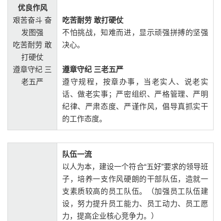
优良作风
艰苦奋斗 奋
吃苦耐劳 敢打硬仗
发图强
不怕挑战，知难而进，显示顽强拼搏的坚强
吃苦耐劳 敢
决心。
打硬仗
遵章守纪 三
遵章守纪 三老五严
老五严
遵守规程，按章办事，当老实人、说老实
话、做老实事；严密组织、严格管理、严明
纪律、严肃态度、严谨作风，倡导真抓实干
的工作态度。
队伍一流
以人为本，建设一个符合“五好”要求的领导班
子，培养一支作风硬朗的干部队伍，造就一
支素质较高的员工队伍。（加强员工队伍建
设，努力提升员工能力、员工动力、员工愿
力，提高企业核心竞争力。）