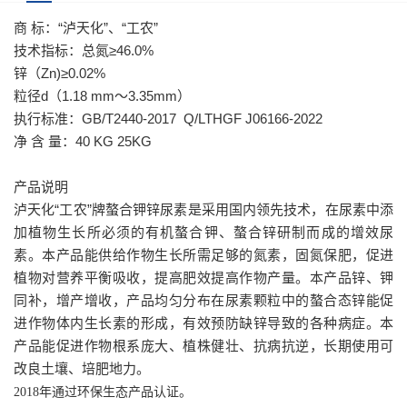
商 标：“泸天化”、“工农”
技术指标：总氮≥46.0%
锌（Zn)≥0.02%
粒径d（1.18 mm～3.35mm）
执行标准：GB/T2440-2017 Q/LTHGF J06166-2022
净 含 量：40 KG 25KG
产品说明
泸天化“工农”牌螯合钾锌尿素是采用国内领先技术，在尿素中添
加植物生长所必须的有机螯合钾、螯合锌研制而成的增效尿
素。本产品能供给作物生长所需足够的氮素，固氮保肥，促进
植物对营养平衡吸收，提高肥效提高作物产量。本产品锌、钾
同补，增产增收，产品均匀分布在尿素颗粒中的螯合态锌能促
进作物体内生长素的形成，有效预防缺锌导致的各种病症。本
产品能促进作物根系庞大、植株健壮、抗病抗逆，长期使用可
改良土壤、培肥地力。
2018年通过环保生态产品认证。