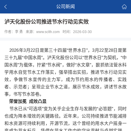
公司新闻
泸天化股份公司推进节水行动见实效
作者：李 勇
来源：www.sclth.com
时间：2026-03-30
2026年3月22日是第三十四届“世界水日”，3月22至28日是第
三十九届“中国水周”。泸天化股份公司以“世界水日”为契机，“中
国水周”为载体，拧紧“节水阀”，做好“水文章”，狠抓依法管水科
学用水自觉节水工作落实，强举措出实招，推进节水行动见实
效，争做节水宣传的主力军，成为节约用水的传播者、实践
者、示范者；呈现企业节水之道，展示节水成效，讲述节水故
事，书写节水答卷。
荣誉加冕 成效凸显
节水已从“可选项”变为关乎企业生存与发展的“必答题”，同时
也成为降本增效的关键路径。近年来，公司持续推进节能减排
和水资源可持续利用，开源节流，这个曾经的用水大户摇身一
变成为节水标兵，凭借在节水工作中的突出贡献与卓越实践，