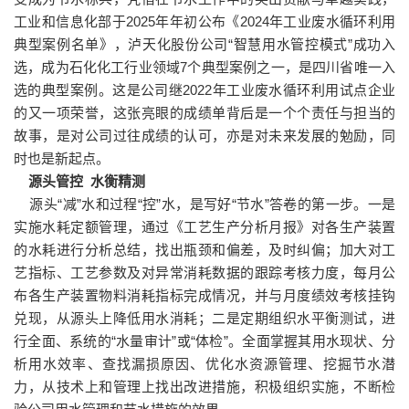
工业和信息化部于2025年年初公布《2024年工业废水循环利用
典型案例名单》，泸天化股份公司“智慧用水管控模式”成功入
选，成为石化化工行业领域7个典型案例之一，是四川省唯一入
选的典型案例。这是公司继2022年工业废水循环利用试点企业
的又一项荣誉，这张亮眼的成绩单背后是一个个责任与担当的
故事，是对公司过往成绩的认可，亦是对未来发展的勉励，同
时也是新起点。
源头管控 水衡精测
源头“减”水和过程“控”水，是写好“节水”答卷的第一步。一是
实施水耗定额管理，通过《工艺生产分析月报》对各生产装置
的水耗进行分析总结，找出瓶颈和偏差，及时纠偏；加大对工
艺指标、工艺参数及对异常消耗数据的跟踪考核力度，每月公
布各生产装置物料消耗指标完成情况，并与月度绩效考核挂钩
兑现，从源头上降低用水消耗；二是定期组织水平衡测试，进
行全面、系统的“水量审计”或“体检”。全面掌握其用水现状、分
析用水效率、查找漏损原因、优化水资源管理、挖掘节水潜
力，从技术上和管理上找出改进措施，积极组织实施，不断检