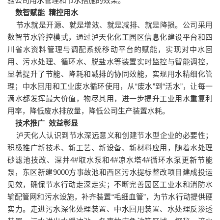
验公司用水管理和节水措施的效果。
数智赋能 精控用水
节水就是开源、就是增效、就是减排、就是降损。公司采用
数智节水管控模式，通过泸天化化工园区信息化建设平台和四
川省水资料管理与调配系统移动平台的赋能，实现对中水回
用、污水处理、循环水、脱盐水等装置实时监控与智能调控，
显著提升了节能、降耗和减排的协同效能，实现用水精细化管
理；中水回用和工业废水循环使用，从“废水”到“活水”，让每一
滴水都发挥最大价值，物尽其用，进一步提升工业用水重复利
用率，降低废水排放量，降低公司生产装置水耗。
技术推广 效益彰显
泸天化人认识到节水深远意义和创建节水型企业的必要性；
积极推广新技术、新工艺、新设备、新材料应用，随着水处理
砂滤池技改、深井4#取水泵和4#凉水塔4#循环水泵更新节能
泵，东区新建9000方事故池和西区污水提标整改项目建成投运
见效，确保节水行动走深走实；不断完善园区工业水和消防水
输配管网和污水设施，补齐装置“毛细血管”，为节水行动提供硬
实力。走进污水深化处理装置、中水回用装置、水处理反渗透