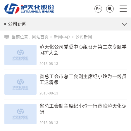
公司新闻
当前位置：
网站首页
新闻中心
公司新闻
>
>
泸天化公司党委中心组召开第二次专题学
习扩大会
2013-08-13
省总工会市总工会副主席纪小玲为一线员
工送清凉
2013-08-13
省总工会副主席纪小玲一行莅临泸天化调
研
2013-08-13