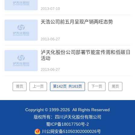
2013-07-10
天浩公司前五月呈现产销两旺态势
2013-06-27
泸天化股份公司部署节能宣传周和低碳日
活动
2013-06-27
首页
上一页
第
142
页
共
163
页
下一页
尾页
Copyright © 1999-2026 All Rights Reserved
版权所有：四川泸天化股份有限公司
蜀ICP备18017750号-2
川公网安备51050302000026号