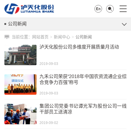
公司新闻
当前位置：
网站首页
新闻中心
公司新闻
>
>
泸天化股份公司多维度开展质量月活动
2019-09-03
九禾公司荣获“2018年中国农资流通企业综
合竞争力百强”称号
2019-09-03
集团公司党委书记谭光军为股份公司一线
干部员工送清凉
2019-09-02