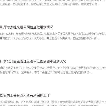
公司党委书记廖廷君、总经理赵永清、副总经理汪先富及有关部门领导陪同观摩。 在合成车间现 ...
利厅专家组来我公司检查取用水情况
四川省水利厅专家组在泸州市水务局、纳溪区水务局有关人员陪同下来我公司检查近三年长江取水情况。 专家组在股份公司生产部有
井岗位长江取水点现场进行了认真巡视，并且检查了相关资料，包括国控在线取水装 ...
厂务公开民主管理先进单位宣讲团走进泸天化
日，由泸州市总工会主办、泸天化集团公司工会承办、泸天化股份公司工会协办的泸州市2019
公司陈列馆报告厅成功举行。 宣讲会上，市总工会基层工作部部长万晓从提高站位抓认识 ...
份公司工会督查大修劳动保护工作
装置大修进度，泸天化股份公司工会于近日组织工会劳动保护委员会成员对大修现场进行了劳动保护督促检查。 为了进行