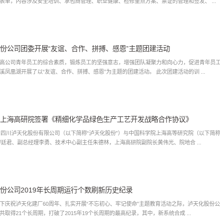
表单，内容涉及安全培训、承包商管理、职业健康、检修重点方案、票证的管理和签发、 ...
份公司团委开展“友谊、合作、拼搏、感恩”主题团建活动
高公司青年员工的综合素质，锻炼员工的坚强意志，增强团队凝聚力和向心力，促进青年员工
年员工在纳溪凤凰湖开展了以“友谊、合作、拼搏、感恩”为主题的团建活动。 此次团建活动的训 ...
上海高研院签署《精细化学品绿色生产工艺开发战略合作协议》
日，四川泸天化股份有限公司（以下简称“泸天化股份”）与中国科学院上海高等研究院（以下简
廖廷君、副总经理李勇、技术中心副主任朱德林，上海高研院副院长黄伟光、院地合 ...
份公司2019年长周期运行个数刷新历史纪录
下庆祝泸天化建厂60周年、扎实开展“不忘初心、牢记使命”主题教育活动之际，泸天化股份公
共取得21个长周期，打破了2015年19个长周期的最高纪录，其中，新系统合成 ...