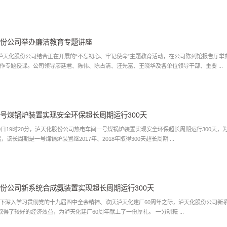
份公司举办廉洁教育专题讲座
，泸天化股份公司结合正在开展的“不忘初心、牢记使命”主题教育活动，在公司陈列馆报告厅
作专题授课。公司领导廖廷君、陈伟、陈占清、汪先富、王晓华及各单位领导干部、重要 ...
号煤锅炉装置实现安全环保超长周期运行300天
30日19时20分，泸天化股份公司热电车间一号煤锅炉装置实现安全环保超长周期运行300天
据介绍，该长周期是一号煤锅炉装置继2017年、2018年取得300天超长周期 ...
份公司新系统合成氨装置实现超长周期运行300天
下深入学习贯彻党的十九届四中全会精神、欢庆泸天化建厂60周年之际，泸天化股份公司新系统
行300天，取得了较好的经济效益，为泸天化建厂60周年献上了一份厚礼。 一分耕耘 ...