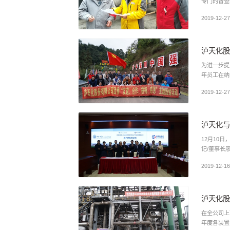
专门的督查
2019-12-27
泸天化股
为进一步提
2019-12-27
泸天化与
12月10
记/董事长
2019-12-16
泸天化股
在全公司上
年度各装置