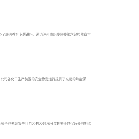
举办了廉洁教育专题讲座。邀请泸州市纪委监委第六纪检监察室
，为公司各化工生产装置的安全稳定运行提供了充足的热能保
合成氨装置于11月22日22时25分实现安全环保超长周期运