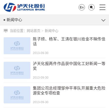
新闻中心
当前位置：
网站首页
新闻中心
>
陈子颀、杨军、王涛在银川拾金不昧传佳
话
2013-09-30
泸天化报两件作品获中国化工好新闻一等
奖
2013-09-30
集团公司总经理邹仲平率队开展重大危险
源安全专项检查
2013-09-30