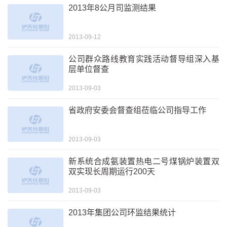
2013年8公月司监测结果
2013-09-12
公司群众路线教育实践活动督导组深入基
层单位督查
2013-09-03
省政府安委会督查组莅临公司指导工作
2013-09-03
新系统合成氨装置热电二号煤锅炉装置双
双实现长周期运行200天
2013-09-03
2013年集团公司环监结果统计