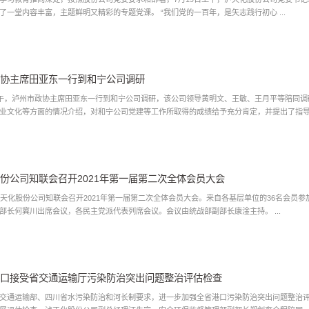
领导干部讲了一堂内容丰富，主题鲜明又精彩的专题党课。 “我们党的一百年，是矢志践行初心 ...
协主席田亚东一行到和宁公司调研
下午，泸州市政协主席田亚东一行到和宁公司调研，该公司领导黄明文、王敏、王月平等陪同
业文化等方面的情况介绍，对和宁公司党建等工作所取得的成绩给予充分肯定，并提出了指导 .
份公司知联会召开2021年第一届第二次全体会员大会
泸天化股份公司知联会召开2021年第一届第二次全体会员大会。来自各基层单位的36名会员
群工作部副部长何冀川出席会议，各民主党派代表列席会议。会议由统战部副部长康淦主持。 ...
口接受省交通运输厅污染防治突出问题整治评估检查
交通运输部、四川省水污染防治和河长制要求，进一步加强全省港口污染防治突出问题整治评