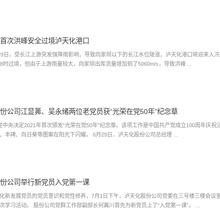
首次洪峰安全过境泸天化港口
至29日，受长江上游突发强降雨影响，导致向家坝以下的长江水位陡涨，泸天化港口将迎来入
8时过境，但由于上游雨量较大，向家坝出库流量增加到了5060m/s，导致洪峰 ...
份公司江显茀、吴永绪两位老党员获“光荣在党50年”纪念章
党中央决定2021年首次颁发“光荣在党50年”纪念章。该项工作是中国共产党成立100周年
角星、旗帜、丰碑、向日葵等图案在阳光下闪耀。 6月29日，泸天化股份公司总经理 ...
份公司举行新党员入党第一课
化新发展党员的党员意识和党性修养，7月1日下午，泸天化股份公司党委在三号楼三楼会议
员参加了本次学习活动。 股份公司党群工作部副部长何冀川首先为新党员上了“入党第一课”。 ...