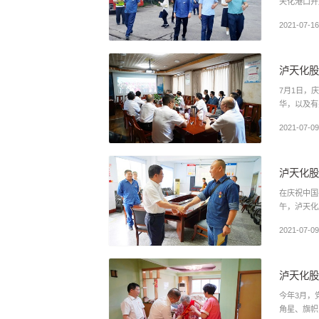
天化港口开
2021-07-16
泸天化股
7月1日，
华，以及有
2021-07-09
泸天化股
在庆祝中国
午，泸天化
2021-07-09
泸天化股
今年3月，