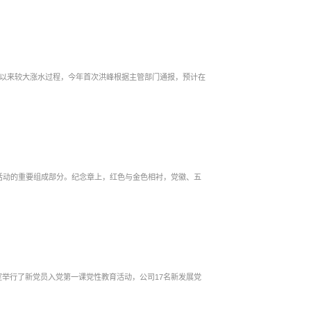
汛以来较大涨水过程，今年首次洪峰根据主管部门通报，预计在
庆祝活动的重要组成部分。纪念章上，红色与金色相衬，党徽、五
室举行了新党员入党第一课党性教育活动，公司17名新发展党