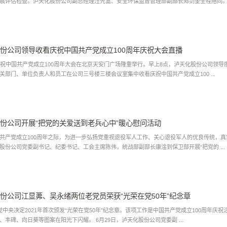
展评估检查。泸天化股份公司副总经理汪先富、安全环保监督管理部副部长郑剑奎全程陪同。 .
份公司领导收看庆祝中国共产党成立100周年庆祝大会直播
庆祝中国共产党成立100周年大会在北京天安门广场隆重举行。早上8点，泸天化股份公司领
关部门、单位负责人和员工在公司三号楼三楼会议室集中收看庆祝中国共产党成立100 ...
份公司开展“把党的关爱送到老兵心中”暖心慰问活动
共产党成立100周年之际，为进一步弘扬党重视退役军人工作、关心退役军人的优良传统，真
股份公司党委副书记、纪委书记、工会主席陈伟，统战部副部长康淦到保卫部开展“把党的 ...
份公司江显茀、吴永绪两位老党员荣获“光荣在党50年”纪念章
党中央决定2021年首次颁发“光荣在党50年”纪念章。该项工作是中国共产党成立100周年
角星、旗帜、丰碑、向日葵等图案在阳光下闪耀。 6月29日，泸天化股份公司党委副 ...