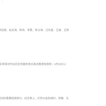
..
导廖廷君、赵永清、陈伟、李勇、陈占清、汪先富、王斌、王晓
实体现对作出历史贡献的老兵表达敬意和尊崇，6月30日上
庆祝活动的重要组成部分。纪念章上，红色与金色相衬，党徽、五