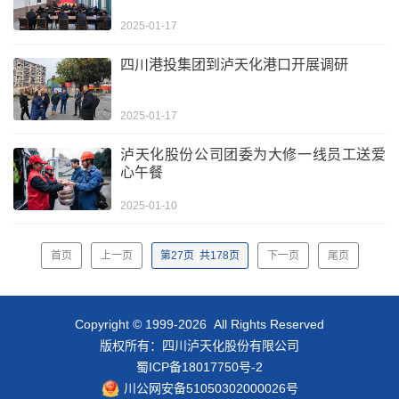
2025-01-17
四川港投集团到泸天化港口开展调研
2025-01-17
泸天化股份公司团委为大修一线员工送爱
心午餐
2025-01-10
首页
上一页
第
27
页
共
178
页
下一页
尾页
Copyright © 1999-2026 All Rights Reserved
版权所有：四川泸天化股份有限公司
蜀ICP备18017750号-2
川公网安备51050302000026号