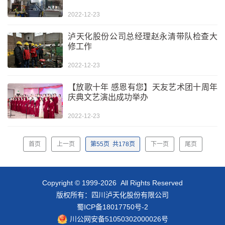
2022-12-23
泸天化股份公司总经理赵永清带队检查大
修工作
2022-12-23
【放歌十年 感恩有您】天友艺术团十周年
庆典文艺演出成功举办
2022-12-23
首页
上一页
第
55
页
共
178
页
下一页
尾页
Copyright © 1999-2026 All Rights Reserved
版权所有：四川泸天化股份有限公司
蜀ICP备18017750号-2
川公网安备51050302000026号