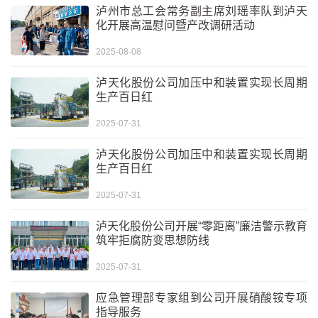
泸州市总工会常务副主席刘瑶率队到泸天
化开展高温慰问暨产改调研活动
2025-08-08
泸天化股份公司加压中和装置实现长周期
生产百日红
2025-07-31
泸天化股份公司加压中和装置实现长周期
生产百日红
2025-07-31
泸天化股份公司开展“零距离”廉洁警示教育
筑牢拒腐防变思想防线
2025-07-31
应急管理部专家组到公司开展硝酸铵专项
指导服务